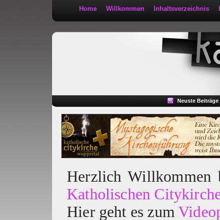
Home
Willkommen
Inhaltsverzeichnis
Kath 2:30
Neuste Beiträge
Herzlich Willkommen
Katholischen Citykirch
Hier geht es zum
Video