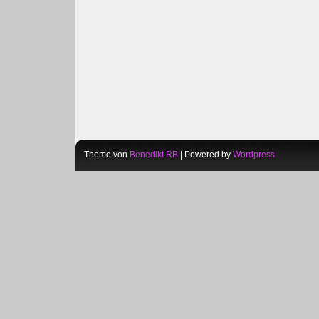
Theme von
Benedikt RB
| Powered by
Wordpress