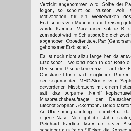
Verzicht angenommen wird. Sollte der Pap
folgen, so scheint es, müssen wohl s
Motivationen für ein Weiterwirken de
Erzbischofs von München und Freising gef
würde Kardinal Marx einer solche Bitt
zumindest wird im Schlussgruß gleich zwe
abgehoben: Oboedientia et Pax (Gehorsam 
gehorsamer Erzbischof.
Es ist noch nicht allzu lange her, da ant
Erzbischof – weiland noch in der Rolle e
Deutschen Bischofkonferenz – auf die Fr
Christiane Florin nach möglichen Rücktrit
der sogenannten MHG-Studie vom Septe
gewordenen Missbrauchs mit einem flotte
saß das purpurne „Nein!“ kopfschütte
Missbrauchsbeauftragte der Deutschen
Bischof Stephan Ackermann. Beide fassten
Art Übersprunghandlung – unmittelbar da
eigene Nase. Nun, gut drei Jahre später,
Reinhard Kardinal Marx ein erster Bis
scheinbar aus freien Stücken die Konsequ