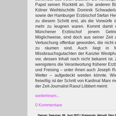
Papst seinen Rücktritt an. Die anderen B
Kölner Weihbischöfe Dominik Schwaderl
sowie der Hamburger Erzbischof Stefan He
zu diesem Schritt erst, als die Vorwürfe 
mehr zu leugnen waren. Kommt damit d
Münchener Erzbischof jenem Getri
Möglichweise, sind doch aus seiner Zeit a
Vertuschung offenbar geworden, die nicht
zu räumen sind. Auch liegt in 
Missbrauchsgutachten der Kanzlei Westpha
vor, dessen Inhalt noch nicht bekannt ist.
wenigstens die Verantwortung früherer Er
und Freising – unter ihnen auch Joseph Ra
Wetter – aufgedeckt werden könnte. W
freiwillig ist der Schritt von Kardinal Marx 
der Zeit-Journalist Raoul Löbbert meint:
weiterlesen...
0 Kommentare
Datum: Samstag, 05. Juni 2021 | Kategorie:
Aktuell
,
Dies 