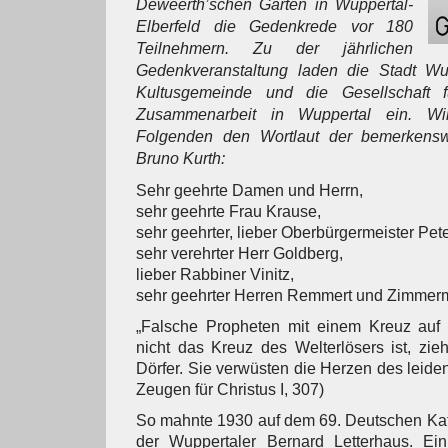
Deweerth’schen Garten in Wuppertal-
Elberfeld die Gedenkrede vor 180
Teilnehmern. Zu der jährlichen
Gedenkveranstaltung laden die Stadt Wup
Kultusgemeinde und die Gesellschaft für
Zusammenarbeit in Wuppertal ein. Wi
Folgenden den Wortlaut der bemerkens
Bruno Kurth:
Sehr geehrte Damen und Herrn,
sehr geehrte Frau Krause,
sehr geehrter, lieber Oberbürgermeister Pet
sehr verehrter Herr Goldberg,
lieber Rabbiner Vinitz,
sehr geehrter Herren Remmert und Zimmer
„Falsche Propheten mit einem Kreuz auf
nicht das Kreuz des Welterlösers ist, zi
Dörfer. Sie verwüsten die Herzen des lei
Zeugen für Christus I, 307)
So mahnte 1930 auf dem 69. Deutschen Kat
der Wuppertaler Bernard Letterhaus. Ei