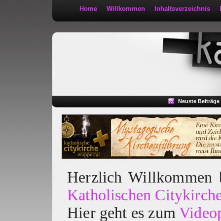
Home
Willkommen
Inhaltsverzeichnis
Kath 2:30
Neuste Beiträge
Herzlich Willkommen
Katholischen Citykirch
Hier geht es zum
Video