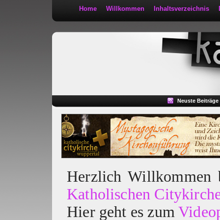
Home
Willkommen
Inhaltsverzeichnis
Kath 2:30
Neuste Beiträge
Herzlich Willkommen
Katholischen Citykirch
Hier geht es zum
Video