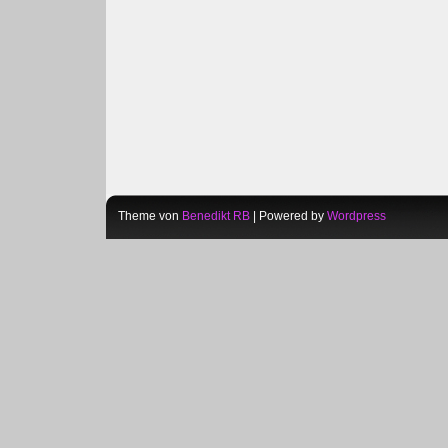
Theme von
Benedikt RB
| Powered by
Wordpress