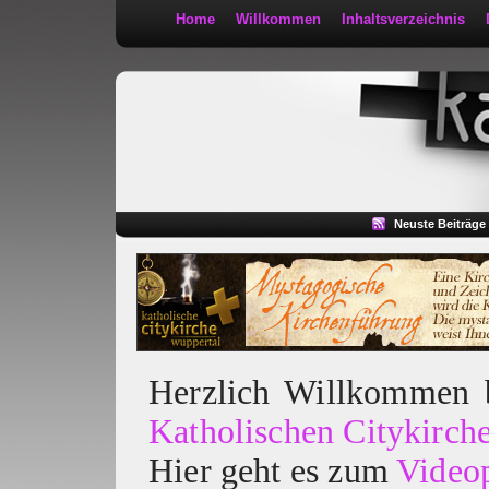
Home
Willkommen
Inhaltsverzeichnis
Kath 2:30
Neuste Beiträge
Herzlich Willkommen
Katholischen Citykirch
Hier geht es zum
Video