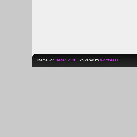
Theme von
Benedikt RB
| Powered by
Wordpress