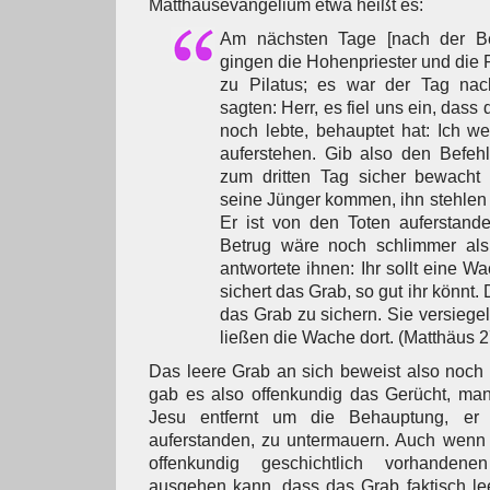
Matthäusevangelium etwa heißt es:
Am nächsten Tage [nach der Be
gingen die Hohenpriester und die
zu Pilatus; es war der Tag na
sagten: Herr, es fiel uns ein, dass 
noch lebte, behauptet hat: Ich w
auferstehen. Gib also den Befeh
zum dritten Tag sicher bewacht 
seine Jünger kommen, ihn stehlen
Er ist von den Toten auferstande
Betrug wäre noch schlimmer als 
antwortete ihnen: Ihr sollt eine 
sichert das Grab, so gut ihr könnt.
das Grab zu sichern. Sie versieg
ließen die Wache dort. (Matthäus 2
Das leere Grab an sich beweist also noch
gab es also offenkundig das Gerücht, m
Jesu entfernt um die Behauptung, er
auferstanden, zu untermauern. Auch wenn
offenkundig geschichtlich vorhanden
ausgehen kann, dass das Grab faktisch le