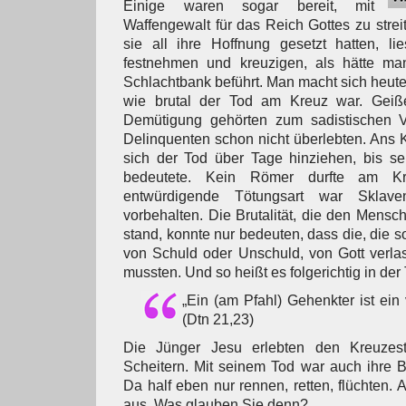
Einige waren sogar bereit, mit
Waffengewalt für das Reich Gottes zu strei
sie all ihre Hoffnung gesetzt hatten, li
festnehmen und kreuzigen, als hätte ma
Schlachtbank beführt. Man macht sich heute
wie brutal der Tod am Kreuz war. Geiße
Demütigung gehörten zum sadistischen V
Delinquenten schon nicht überlebten. Ans 
sich der Tod über Tage hinziehen, bis se
bedeutete. Kein Römer durfte am Kr
entwürdigende Tötungsart war Sklave
vorbehalten. Die Brutalität, die den Mens
stand, konnte nur bedeuten, dass die, die 
von Schuld oder Unschuld, von Gott verlass
mussten. Und so heißt es folgerichtig in der
„Ein (am Pfahl) Gehenkter ist ein 
(Dtn 21,23)
Die Jünger Jesu erlebten den Kreuzest
Scheitern. Mit seinem Tod war auch ihre 
Da half eben nur rennen, retten, flüchten. A
aus. Was glauben Sie denn?