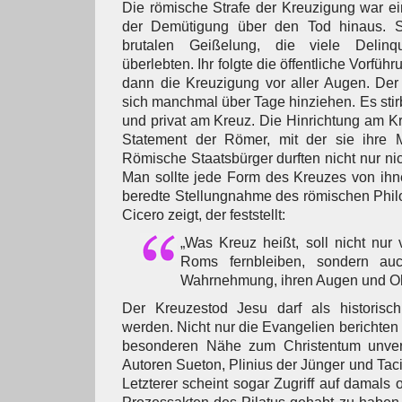
Die römische Strafe der Kreuzigung war e
der Demütigung über den Tod hinaus. S
brutalen Geißelung, die viele Delinq
überlebten. Ihr folgte die öffentliche Vorfü
dann die Kreuzigung vor aller Augen. Der
sich manchmal über Tage hinziehen. Es stirb
und privat am Kreuz. Die Hinrichtung am Kre
Statement der Römer, mit der sie ihre M
Römische Staatsbürger durften nicht nur ni
Man sollte jede Form des Kreuzes von ihne
beredte Stellungnahme des römischen Phi
Cicero zeigt, der feststellt:
„Was Kreuz heißt, soll nicht nur
Roms fernbleiben, sondern au
Wahrnehmung, ihren Augen und Oh
Der Kreuzestod Jesu darf als historisch 
werden. Nicht nur die Evangelien berichten
besonderen Nähe zum Christentum unver
Autoren Sueton, Plinius der Jünger und Taci
Letzterer scheint sogar Zugriff auf damals o