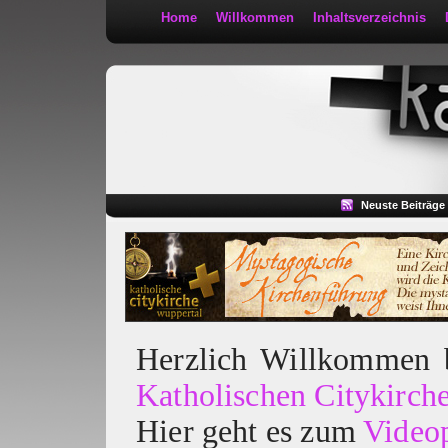
Home
Willkommen
Inhaltsverzeichnis
Kath 2:30
Neuste Beiträge
Herzlich Willkommen
Katholischen Citykirch
Hier geht es zum
Video