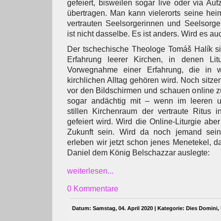
gefeiert, bisweilen sogar live oder via Auf
übertragen. Man kann vielerorts seine hei
vertrauten Seelsorgerinnen und Seelsorge
ist nicht dasselbe. Es ist anders. Wird es a
Der tschechische Theologe Tomáš Halík sie
Erfahrung leerer Kirchen, in denen Litur
Vorwegnahme einer Erfahrung, die in 
kirchlichen Alltag gehören wird. Noch sitz
vor den Bildschirmen und schauen online zu –
sogar andächtig mit – wenn im leeren 
stillen Kirchenraum der vertraute Ritus 
gefeiert wird. Wird die Online-Liturgie ab
Zukunft sein. Wird da noch jemand sein,
erleben wir jetzt schon jenes Menetekel, d
Daniel dem König Belschazzar auslegte:
weiterlesen...
0 Kommentare
Datum: Samstag, 04. April 2020 | Kategorie:
Dies Domini
,