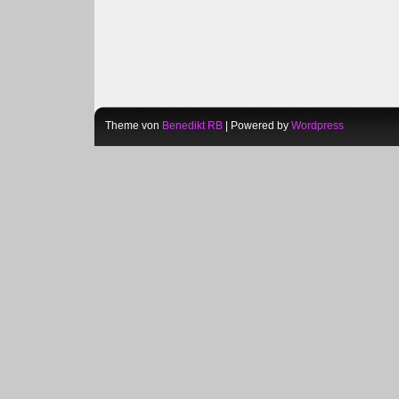
Theme von
Benedikt RB
| Powered by
Wordpress