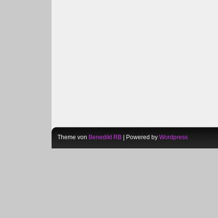
Theme von
Benedikt RB
| Powered by
Wordpress