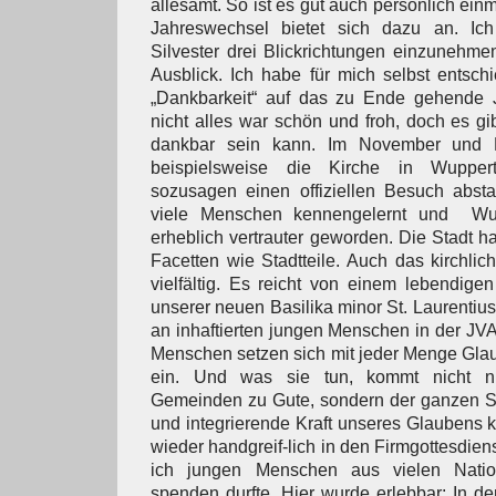
allesamt. So ist es gut auch persönlich einm
Jahreswechsel bietet sich dazu an. Ic
Silvester drei Blickrichtungen einzunehmen
Ausblick. Ich habe für mich selbst entschi
„Dankbarkeit“ auf das zu Ende gehende Ja
nicht alles war schön und froh, doch es gib
dankbar sein kann. Im November und D
beispielsweise die Kirche in Wupperta
sozusagen einen offiziellen Besuch absta
viele Menschen kennengelernt und Wup
erheblich vertrauter geworden. Die Stadt h
Facetten wie Stadtteile. Auch das kirchlic
vielfältig. Es reicht von einem lebendigen
unserer neuen Basilika minor St. Laurentius
an inhaftierten jungen Menschen in der JVA
Menschen setzen sich mit jeder Menge Glau
ein. Und was sie tun, kommt nicht nu
Gemeinden zu Gute, sondern der ganzen St
und integrierende Kraft unseres Glaubens 
wieder handgreif-lich in den Firmgottesdien
ich jungen Menschen aus vielen Nati
spenden durfte. Hier wurde erlebbar: In de