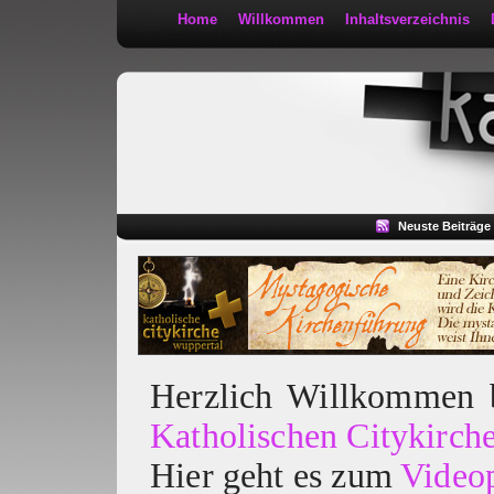
Home
Willkommen
Inhaltsverzeichnis
Kath 2:30
Neuste Beiträge
Herzlich Willkommen
Katholischen Citykirch
Hier geht es zum
Video