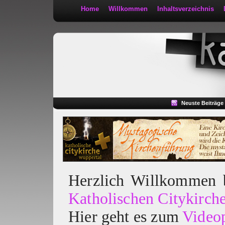
Home
Willkommen
Inhaltsverzeichnis
Kath 2:30
Neuste Beiträge
Herzlich Willkommen
Katholischen Citykirch
Hier geht es zum
Video