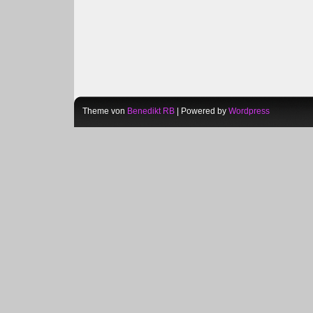
Theme von
Benedikt RB
| Powered by
Wordpress