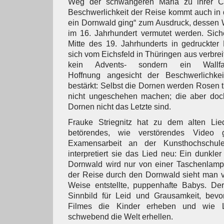
Weg der schwangeren Maria zu ihrer Co
Beschwerlichkeit der Reise kommt auch in
ein Dornwald ging“ zum Ausdruck, dessen
im 16. Jahrhundert vermutet werden. Siche
Mitte des 19. Jahrhunderts in gedruckter
sich vom Eichsfeld in Thüringen aus verbreit
kein Advents- sondern ein Wallfa
Hoffnung angesicht der Beschwerlichk
bestärkt: Selbst die Dornen werden Rosen t
nicht ungeschehen machen; die aber doc
Dornen nicht das Letzte sind.
Frauke Striegnitz hat zu dem alten Lie
betörendes, wie verstörendes Video g
Examensarbeit an der Kunsthochschu
interpretiert sie das Lied neu: Ein dunkl
Dornwald wird nur von einer Taschenlampe 
der Reise durch den Dornwald sieht man ver
Weise entstellte, puppenhafte Babys. D
Sinnbild für Leid und Grausamkeit, bev
Filmes die Kinder erheben und wie 
schwebend die Welt erhellen.