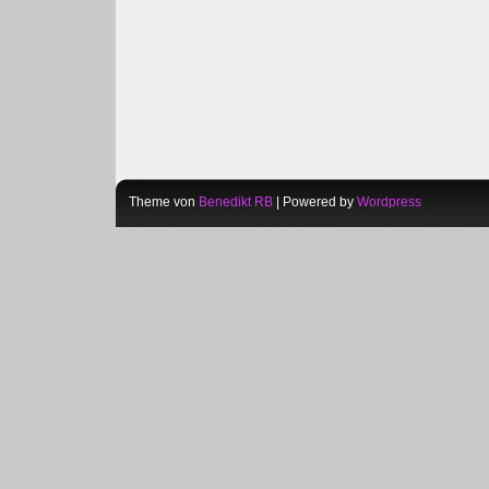
Theme von
Benedikt RB
| Powered by
Wordpress