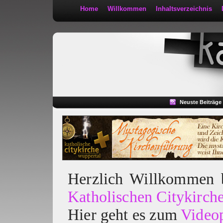
Home
Willkommen
Inhaltsverzeichnis
Kath 2:30
Neuste Beiträge
Herzlich Willkommen
Katholischen Citykirch
Hier geht es zum
Video