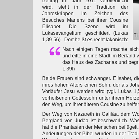
Beitrag im Jahr 2011 veröffentlicht
wird, steht in der Tradition der
Jahreskrippen im Zeichen des
Besuches Mariens bei ihrer Cousine
Elisabet. Die Szene wird im
Lukasevangelium geschildert (Lukas
1,39-56). Dort heißt es recht lakonisch:
Nach einigen Tagen machte sic
und eilte in eine Stadt im Berland 
das Haus des Zacharias und begrü
1,39f)
Beide Frauen sind schwanger. Elisabet, die 
ihres hohen Alters einen Sohn, der als Jo
Vorläufer Jesu werden wird (vgl. Lukas 1,5
verheißenen Gottessohn unter ihrem Herze
den Weg, um ihrer älteren Cousine zu helfe
Der Weg von Nazareth in Galiläa, dem Woh
Bergland von Judäa ist beschwerlich. Was
hat die Phantasien der Menschen beflügelt.
Andeutungen der Bibel wurden in der Tradit