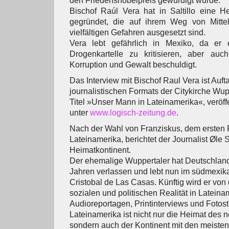
den Friedensnobelpreis gewürdigt wurde.
Bischof Raúl Vera hat in Saltillo eine H
gegründet, die auf ihrem Weg von Mitte
vielfältigen Gefahren ausgesetzt sind.
Vera lebt gefährlich in Mexiko, da er 
Drogenkartelle zu kritisieren, aber au
Korruption und Gewalt beschuldigt.
Das Interview mit Bischof Raul Vera ist Auft
journalistischen Formats der Citykirche Wupp
Titel »Unser Mann in Lateinamerika«, veröffe
unter
www.logisch-zeitung.de
.
Nach der Wahl von Franziskus, dem ersten 
Lateinamerika, berichtet der Journalist Øle
Heimatkontinent.
Der ehemalige Wuppertaler hat Deutschland
Jahren verlassen und lebt nun im südmexi
Cristobal de Las Casas. Künftig wird er von
sozialen und politischen Realität in Lateina
Audioreportagen, Printinterviews und Fotos
Lateinamerika ist nicht nur die Heimat des 
sondern auch der Kontinent mit den meisten