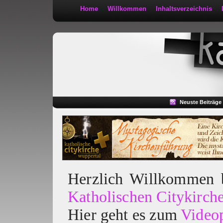
Home
Willkommen
Inhaltsverzeichnis
Kath 2:30
Neuste Beiträge
Herzlich Willkommen
Katholischen Citykirch
Hier geht es zum
Video