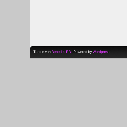
Theme von
Benedikt RB
| Powered by
Wordpress