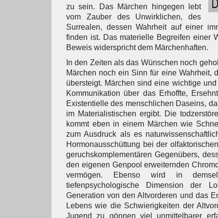
zu sein. Das Märchen hingegen lebt
vom Zauber des Unwirklichen, des
Surrealen, dessen Wahrheit auf einer im
finden ist. Das materielle Begreifen einer W
Beweis widerspricht dem Märchenhaften.
In den Zeiten als das Wünschen noch geholf
Märchen noch ein Sinn für eine Wahrheit, d
übersteigt. Märchen sind eine wichtige un
Kommunikation über das Erhoffte, Ersehnt
Existentielle des menschlichen Daseins, da
im Materialistischen ergibt. Die todzerstö
kommt eben in einem Märchen wie Schneew
zum Ausdruck als es naturwissenschaftlic
Hormonausschüttung bei der olfaktorisch
geruchskomplementären Gegenübers, des
den eigenen Genpool erweiternden Chrom
vermögen. Ebenso wird in demse
tiefenpsychologische Dimension der L
Generation von den Altvorderen und das E
Lebens wie die Schwierigkeiten der Altvo
Jugend zu gönnen viel unmittelbarer erf