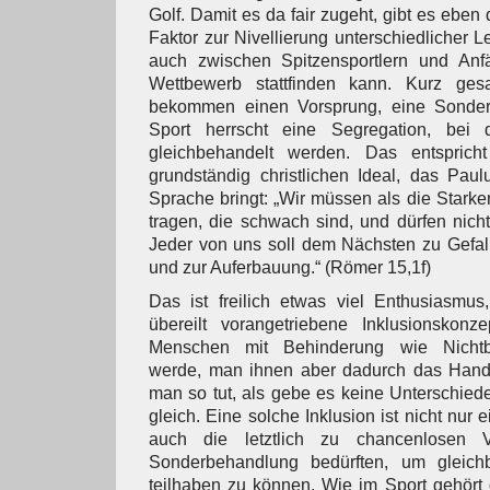
Golf. Damit es da fair zugeht, gibt es ebe
Faktor zur Nivellierung unterschiedlicher L
auch zwischen Spitzensportlern und Anfä
Wettbewerb stattfinden kann. Kurz ge
bekommen einen Vorsprung, eine Sonder
Sport herrscht eine Segregation, bei 
gleichbehandelt werden. Das entspric
grundständig christlichen Ideal, das Pau
Sprache bringt: „Wir müssen als die Stark
tragen, die schwach sind, und dürfen nicht
Jeder von uns soll dem Nächsten zu Gefal
und zur Auferbauung.“ (Römer 15,1f)
Das ist freilich etwas viel Enthusiasm
übereilt vorangetriebene Inklusionskon
Menschen mit Behinderung wie Nichtbe
werde, man ihnen aber dadurch das Hand
man so tut, als gebe es keine Unterschiede
gleich. Eine solche Inklusion ist nicht nur e
auch die letztlich zu chancenlosen Ve
Sonderbehandlung bedürften, um gleich
teilhaben zu können. Wie im Sport gehört 