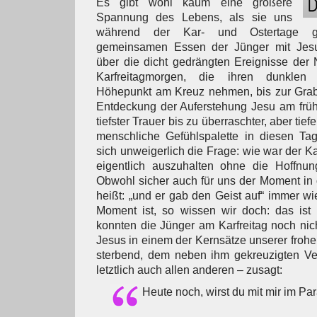
Es gibt wohl kaum eine größere
Spannung des Lebens, als sie uns
während der Kar- und Ostertage g
gemeinsamen Essen der Jünger mit Jes
über die dicht gedrängten Ereignisse der
Karfreitagmorgen, die ihren dunklen 
Höhepunkt am Kreuz nehmen, bis zur Gra
Entdeckung der Auferstehung Jesu am frü
tiefster Trauer bis zu überraschter, aber tief
menschliche Gefühlspalette in diesen Tage
sich unweigerlich die Frage: wie war der Kar
eigentlich auszuhalten ohne die Hoffnun
Obwohl sicher auch für uns der Moment in
heißt: „und er gab den Geist auf“ immer wi
Moment ist, so wissen wir doch: das ist
konnten die Jünger am Karfreitag noch ni
Jesus in einem der Kernsätze unserer frohe
sterbend, dem neben ihm gekreuzigten Ve
letztlich auch allen anderen – zusagt:
Heute noch, wirst du mit mir im Pa