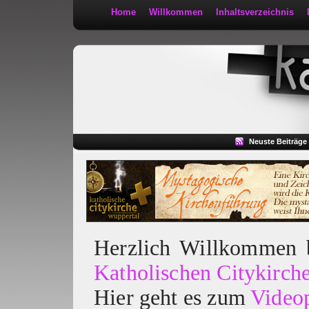
Home
Willkommen
Inhaltsverzeichnis
Kath 2:30
Neuste Beiträge
Herzlich Willkommen
Katholischen Citykirch
Hier geht es zum
Video