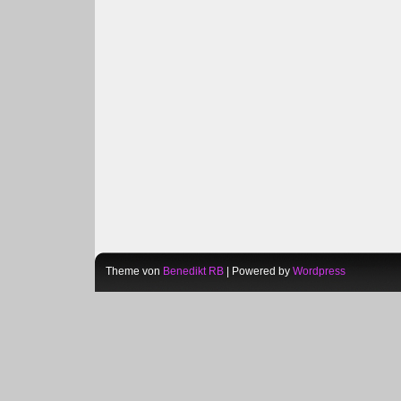
Theme von
Benedikt RB
| Powered by
Wordpress