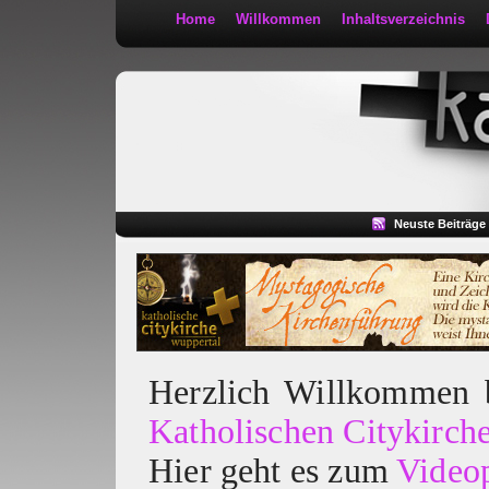
Home
Willkommen
Inhaltsverzeichnis
Kath 2:30
Neuste Beiträge
Herzlich Willkommen
Katholischen Citykirch
Hier geht es zum
Video