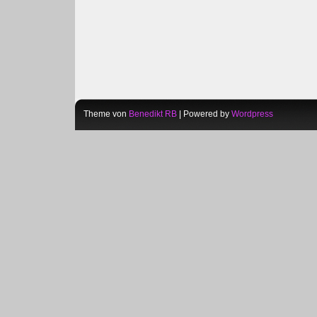
Theme von
Benedikt RB
| Powered by
Wordpress