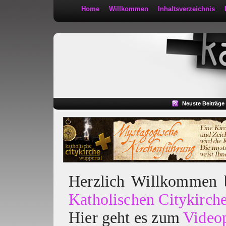
Home
Willkommen
Inhaltsverzeichnis
Kath 2:30
Neuste Beiträge
Herzlich Willkommen
Katholischen Citykirch
Hier geht es zum
Video