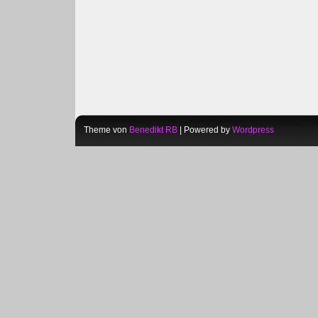
Theme von
Benedikt RB
| Powered by
Wordpress