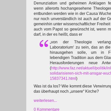
Denunziation und geheimen Anklagen feie
wenn allerorts hochangesehene Theologe
entbunden werden wie in der Causa Wucher
nur noch unverständlich ist auch auf der 
gemeinhin unter wissenschaftlicher Freihei
auch vom Papst so gewünscht ist, wenn m
darf, in der es heißt, dass er
„von der Theologie verlangt
Laboratorium‘ zu sein, das an di
hinausgehen solle, um in Fo
lebendigen Tradition aus dem Gla
Herausforderungen neue Antw
(
http://www.faz.net/aktuell/politik/i
solidarisieren-sich-mit-ansgar-wuc
15837341.html
)
Was ist da los? Wie kommt diese Verwirrung
das überhaupt noch „unsere“ Kirche?
weiterlesen...
0 Kommentare