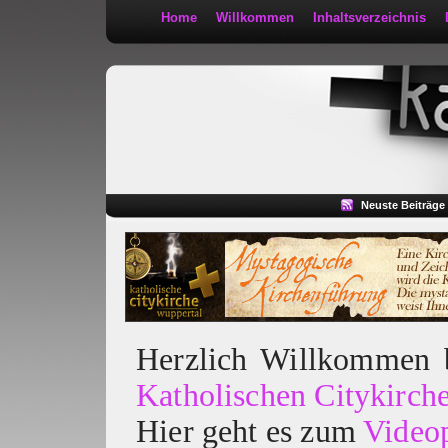
Home
Willkommen
Inhaltsverzeichnis
Kath 2:30
Neuste Beiträge
Herzlich Willkommen
Katholischen Citykirch
Hier geht es zum
Video