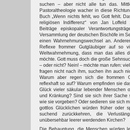
suchen – aber nicht alle tun das. Mittl
Pastoraltheologie wacher in diese Richtu
Buch „Wenn nichts fehlt, wo Gott fehlt. Da
religiösen Indifferenz“ von Jan Loffel
Beiträge episkopaler Verantwortungsträ
Versammlung der deutschen Bischöfe im S
einen Wahrnehmungswechsel an. Anderer
Reflexe frommer Gutgläubiger auf so vi
Weltwahrnehmung, dass man das alles d
möchte. Gott muss doch die große Sehnsuc
– oder nicht? Nein! – möchte man rufen: viel
fragen nicht nach ihm, suchen ihn auch nich
Warum aber regen sich die frommen Gu
reflexhaft so auf? Warum empfinden sie das
Glück vieler säkular lebender Menschen of
und Kränkung? Sind sie sich ihrer Sache se
wie sie vorgeben? Oder sedieren sie sich m
gottlos Glücklichen würden früher oder s
suchend zurückkehren, die Verlustäng
unübersehbar leerer werdenden Kirchen?
Die Behauptung, die Menschen würden le