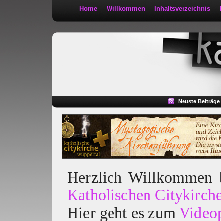
Home
Willkommen
Inhaltsverzeichnis
Kath 2:30
Neuste Beiträge
Herzlich Willkommen
Katholischen Citykirch
Hier geht es zum
Video