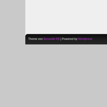
Theme von
Benedikt RB
| Powered by
Wordpress