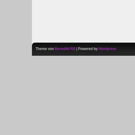
Theme von
Benedikt RB
| Powered by
Wordpress