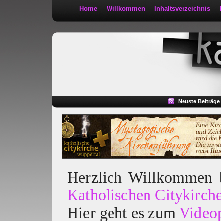
Home
Willkommen
Inhaltsverzeichnis
Kath 2:30
Neuste Beiträge
Herzlich Willkommen
Katholischen Citykirch
Hier geht es zum
Video