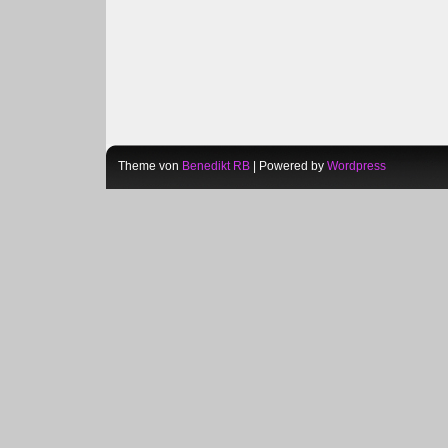
Theme von
Benedikt RB
| Powered by
Wordpress