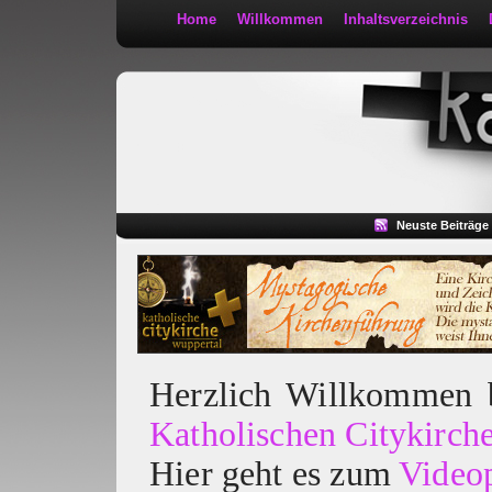
Home
Willkommen
Inhaltsverzeichnis
Kath 2:30
Neuste Beiträge
Herzlich Willkommen
Katholischen Citykirch
Hier geht es zum
Video