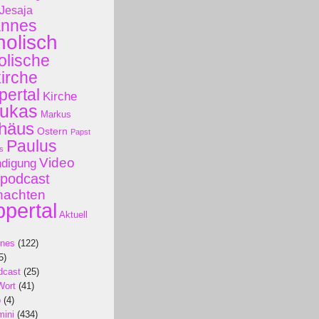
Jesaja
annes
holisch
olische
kirche
ertal
Kirche
ukas
Markus
häus
Ostern
Papst
Paulus
s
Video
ndigung
podcast
nachten
pertal
Aktuell
ines
(122)
5)
dcast
(25)
Wort
(41)
p
(4)
mini
(434)