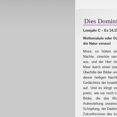
Dies Domini
Lesejahr C – Ex 14,1
Wolkensäule oder Os
die Natur voraus!
Mose, so hörten wir
Nächte, streckte se
aus, und der Herr tr
Meer durch einen star
Überfülle der Bilder u
dieser heiligen Nach
Gedächtnis der Israel
auf. Und es klingt se
preist, wie sie noch 
Bilder, die das Wu
Auferstehung unseres
Schöpfung, der Darbri
Zukunftsvision des k