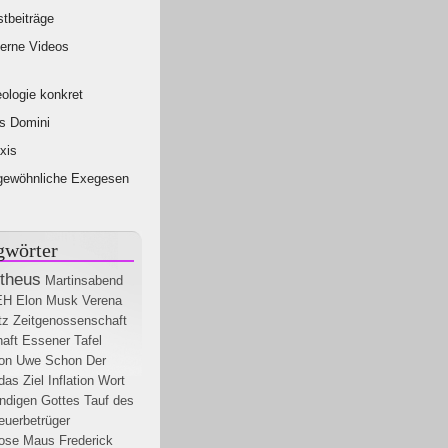
tbeiträge
erne Videos
ologie konkret
s Domini
xis
gewöhnliche Exegesen
gwörter
theus
Martinsabend
EH
Elon Musk
Verena
tz
Zeitgenossenschaft
aft
Essener Tafel
on
Uwe Schon
Der
das Ziel
Inflation
Wort
ndigen Gottes
Tauf des
euerbetrüger
ose
Maus Frederick