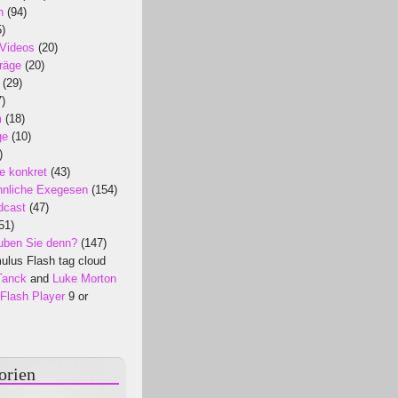
n
(94)
)
 Videos
(20)
räge
(20)
(29)
)
m
(18)
ge
(10)
)
e konkret
(43)
nliche Exegesen
(154)
dcast
(47)
51)
uben Sie denn?
(147)
lus Flash tag cloud
Tanck
and
Luke Morton
Flash Player
9 or
orien