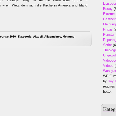
 Ein steiniger Weg hat für die katholische Kirche in
Episode
 – ein Weg, dem sich die Kirche in Amerika und Irland
Essay
(5
Externe
Gastbeit
Meinung
Praxis
(7
Punctu
ebruar 2010 | Kategorie:
Aktuell
,
Allgemeines
,
Meinung
,
Reporta
Satire
(4
Theologi
Ungewöh
Videopo
Videos
(
Was gla
WP Cumu
by
Roy 
requires
better.
Kateg