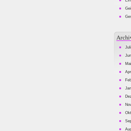
Ein
Gei
Ges
Archi
Jul
Jun
Mai
Apr
Feb
Jan
De
No
Okt
Se
Aug