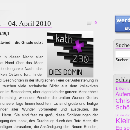
 – 04. April 2010
0
5-15,1
twind – die Gnade setzt
Suche
 in dieser Nacht aller
ine Hand über das Meer
ieb die ganze Nacht das
ken Ostwind fort. In der
Schla
nd Geschichten in der liturgischen Feier der Auferstehung in
t tauchen viele archaische Bilder aus dem kollektiven
1 Korint
iten im Besonderen, aber eigentlich der ganzen Menschheit
Aufer
hr richtig, wenn der Priester die uralten Wunder Gottes
Chri
in unsere Tage hinein leuchten. Es sind große und heilige
Schö
nder aller Wunder vorbereiten und ausdeuten, die
 Herrn. Sie sind fast zu groß, diese Schilderungen der
Bruno Kur
Klei
ngung des Isaak, des Durchzugs durch das Rote Meer, die
ünftigen Jerusalem, die Ankündigung des Neuen Bundes,
Epis