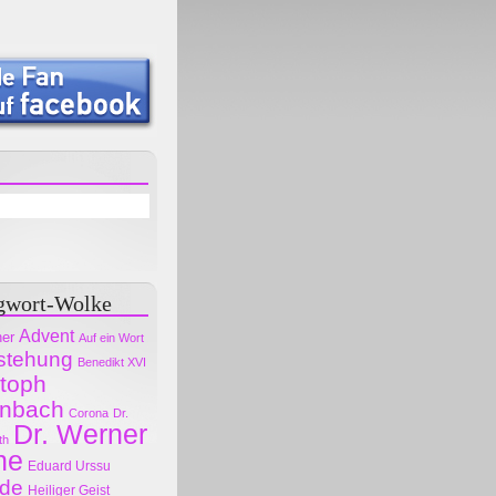
gwort-Wolke
Advent
her
Auf ein Wort
stehung
Benedikt XVI
stoph
nbach
Corona
Dr.
Dr. Werner
th
ne
Eduard Urssu
ode
Heiliger Geist