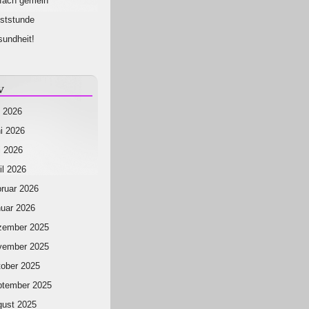
fach gemein
ststunde
undheit!
v
i 2026
i 2026
 2026
il 2026
ruar 2026
uar 2026
zember 2025
vember 2025
ober 2025
ptember 2025
ust 2025