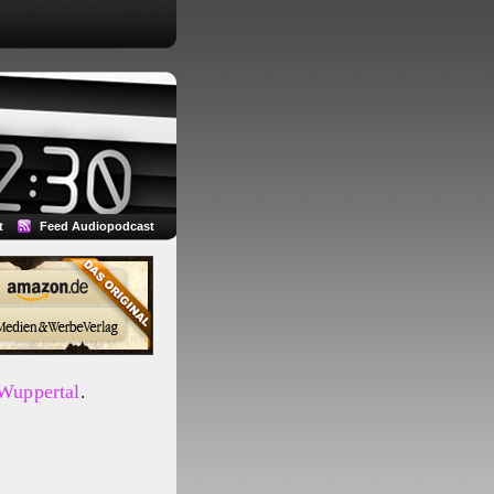
t
Feed Audiopodcast
 Wuppertal
.