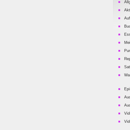
All
Akt
Auf
Buc
Es
Me
Pu
Rep
Sat
Was
Ep
Aud
Aud
Vid
Vid