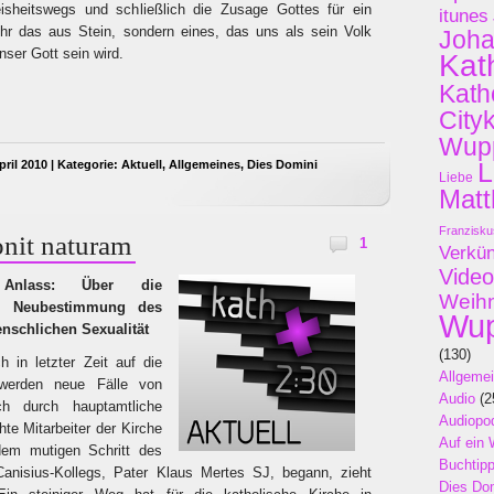
sheitswegs und schließlich die Zusage Gottes für ein
itunes
hr das aus Stein, sondern eines, das uns als sein Volk
Joh
nser Gott sein wird.
Kat
Kath
City
Wupp
ril 2010 | Kategorie:
Aktuell
,
Allgemeines
,
Dies Domini
L
Liebe
Matt
Franzisku
onit naturam
1
Verkü
Video
Anlass: Über die
Weih
er Neubestimmung des
Wup
nschlichen Sexualität
(130)
h in letzter Zeit auf die
Allgeme
werden neue Fälle von
Audio
(2
ch durch hauptamtliche
Audiopo
te Mitarbeiter der Kirche
Auf ein 
em mutigen Schritt des
Buchtip
 Canisius-Kollegs, Pater Klaus Mertes SJ, begann, zieht
Dies Do