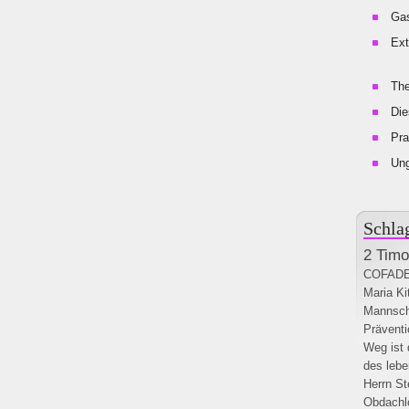
Gas
Ext
The
Die
Pra
Un
Schla
2 Timo
COFAD
Maria Ki
Mannsch
Präventi
Weg ist 
des lebe
Herrn
St
Obdachl