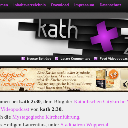
mmen
Inhaltsverzeichnis
Download
Impressum
Datenschutz
Neuste Beiträge
Letzte Kommentare
Feed Videopodcas
mmen bei
kath 2:30
, dem Blog der
Katholischen Citykirche
m
Videopodcast
von
kath 2:30.
ch die
Mystagogische Kirchenführung.
s Heiligen Laurentius, unter
Stadtpatron Wuppertal.