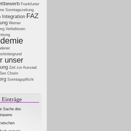
ettbewerb
Frankfurter
ine Sonntagszeitung
FAZ
Integration
e
ung
Werner
erg
Verliebtsein
tretung
demie
ndener
nshintergrund
r unser
rung
Zeit zur Aussaat
Ben Chorin
erg
Sonntagspflicht
 Einträge
e Sache des
trauens
zwischen