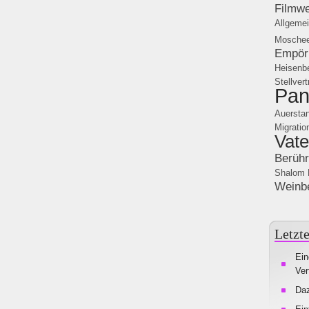
Filmw
Allgeme
Mosche
Empör
Heisenb
Stellver
Pan
Auersta
Migratio
Vate
Berüh
Shalom 
Weinb
Letzte
Ein
Ver
Da