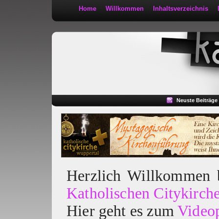
Home
Willkommen
Inhaltsverzeichnis
Kath 2:30
Neuste Beiträge
Herzlich Willkommen
Katholischen Citykirch
Hier geht es zum
Video