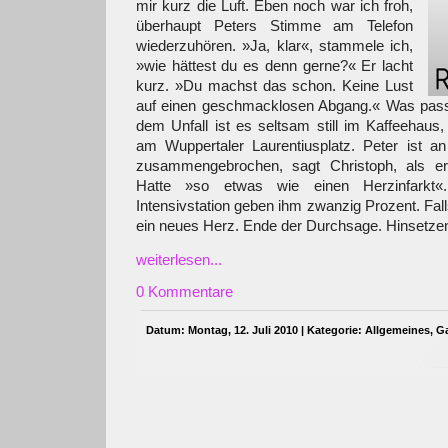
mir kurz die Luft. Eben noch war ich froh,
überhaupt Peters Stimme am Telefon
wiederzuhören. »Ja, klar«, stammele ich,
»wie hättest du es denn gerne?« Er lacht
kurz. »Du machst das schon. Keine Lust
auf einen geschmacklosen Abgang.« Was pass
dem Unfall ist es seltsam still im Kaffeeha
am Wuppertaler Laurentiusplatz. Peter ist an
zusammengebrochen, sagt Christoph, als er
Hatte »so etwas wie einen Herzinfarkt«
Intensivstation geben ihm zwanzig Prozent. Falls
ein neues Herz. Ende der Durchsage. Hinsetze
weiterlesen...
0 Kommentare
Datum: Montag, 12. Juli 2010 | Kategorie:
Allgemeines
,
Ga