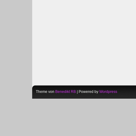
Theme von
Benedikt RB
| Powered by
Wordpress