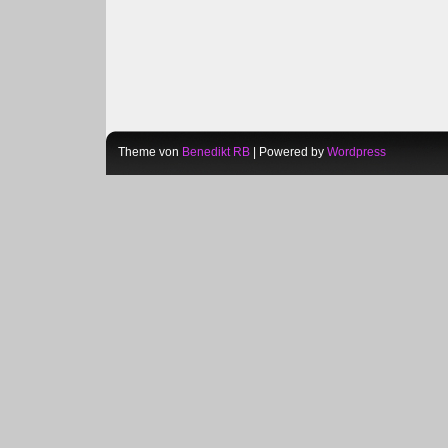
Theme von
Benedikt RB
| Powered by
Wordpress