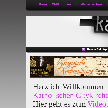
Home
Willkommen
Inhaltsverzeichnis
Kath 2:30
Neuste Beiträge
Herzlich Willkommen
Katholischen Citykirch
Hier geht es zum
Video