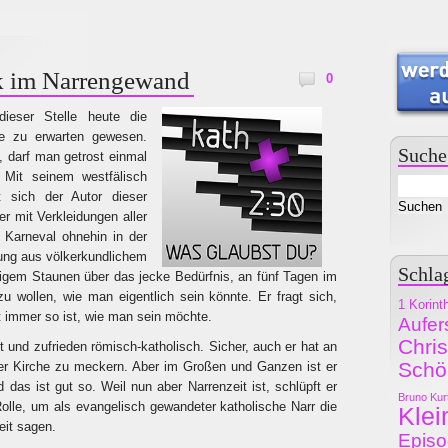
k im Narrengewand
0
dieser Stelle heute die
e zu erwarten gewesen.
Suche
, darf man getrost einmal
 Mit seinem westfälisch
 sich der Autor dieser
er mit Verkleidungen aller
n Karneval ohnehin in der
ung aus völkerkundlichem
Schla
igem Staunen über das jecke Bedürfnis, an fünf Tagen im
zu wollen, wie man eigentlich sein könnte. Er fragt sich,
1 Korint
 immer so ist, wie man sein möchte.
Aufer
Chri
t und zufrieden römisch-katholisch. Sicher, auch er hat an
Schö
ner Kirche zu meckern. Aber im Großen und Ganzen ist er
 das ist gut so. Weil nun aber Narrenzeit ist, schlüpft er
Bruno Kur
Rolle, um als evangelisch gewandeter katholische Narr die
Klei
it sagen.
Epis