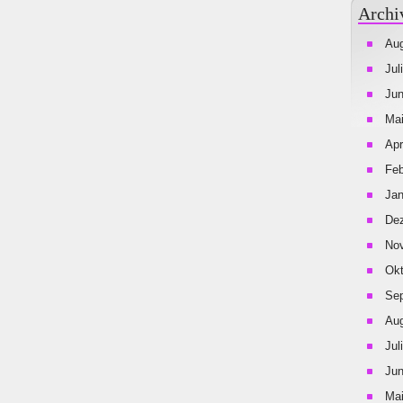
Archi
Aug
Jul
Jun
Mai
Apr
Feb
Jan
De
No
Okt
Se
Aug
Jul
Jun
Mai