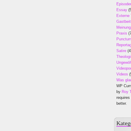
Episode
Essay
(5
Externe
Gastbeit
Meinung
Praxis
(7
Punctu
Reporta
Satire
(4
Theologi
Ungewöh
Videopo
Videos
(
Was gla
WP Cumu
by
Roy 
requires
better.
Kateg