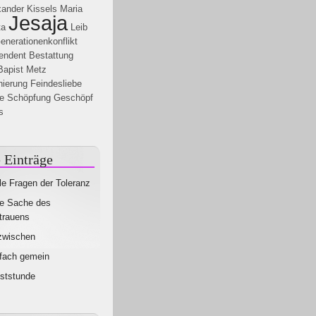
xander Kissels
Maria
Jesaja
ta
Leib
enerationenkonflikt
endent
Bestattung
Bapist Metz
nierung
Feindesliebe
le
Schöpfung Geschöpf
s
 Einträge
le Fragen der Toleranz
e Sache des
trauens
zwischen
fach gemein
ststunde