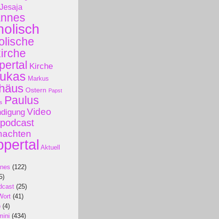
Jesaja
annes
holisch
olische
kirche
ertal
Kirche
ukas
Markus
häus
Ostern
Papst
Paulus
s
Video
ndigung
podcast
nachten
pertal
Aktuell
ines
(122)
5)
dcast
(25)
Wort
(41)
p
(4)
mini
(434)