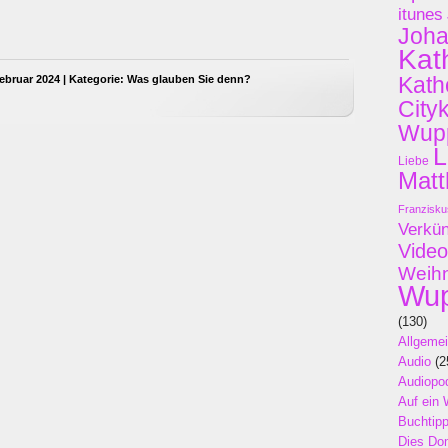
itunes
Joh
Kat
Kath
ebruar 2024 | Kategorie:
Was glauben Sie denn?
City
Wupp
L
Liebe
Matt
Franzisku
Verkü
Video
Weih
Wup
(130)
Allgeme
Audio
(2
Audiopo
Auf ein 
Buchtip
Dies Do