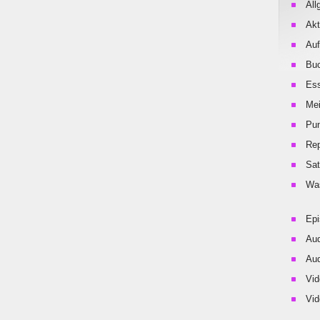
All
Akt
Auf
Buc
Es
Me
Pu
Rep
Sat
Was
Ep
Aud
Aud
Vid
Vid