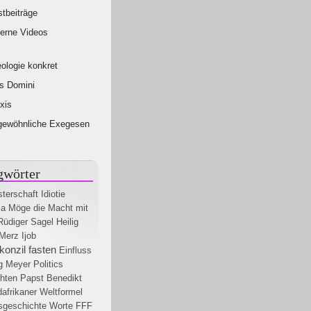
tbeiträge
erne Videos
ologie konkret
s Domini
xis
gewöhnliche Exegesen
gwörter
terschaft
Idiotie
ma
Möge die Macht mit
Rüdiger Sagel
Heilig
Merz
Ijob
konzil
fasten
Einfluss
g Meyer
Politics
hten
Papst Benedikt
afrikaner
Weltformel
sgeschichte
Worte
FFF