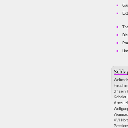
Gas
Ext
The
Die
Pra
Un
Schla
Weltmeis
Hiroshi
dir sein
Kohelet
Apostel
Wolfgan
Weinnac
XVI
Nord
Passion