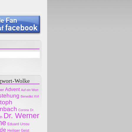
gwort-Wolke
Advent
her
Auf ein Wort
stehung
Benedikt XVI
stoph
nbach
Corona
Dr.
Dr. Werner
th
ne
Eduard Urssu
ode
Heiliger Geist