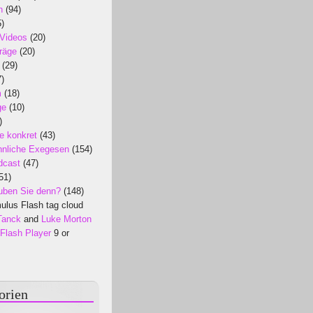
n
(94)
)
 Videos
(20)
räge
(20)
(29)
)
m
(18)
ge
(10)
)
e konkret
(43)
nliche Exegesen
(154)
dcast
(47)
51)
uben Sie denn?
(148)
lus Flash tag cloud
Tanck
and
Luke Morton
Flash Player
9 or
orien