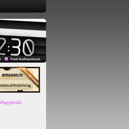
t
Feed Audiopodcast
 Wuppertal
.