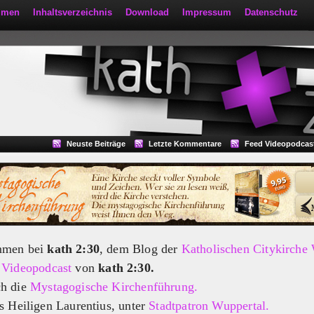
mmen
Inhaltsverzeichnis
Download
Impressum
Datenschutz
Neuste Beiträge
Letzte Kommentare
Feed Videopodcas
mmen bei
kath 2:30
, dem Blog der
Katholischen Citykirche
m
Videopodcast
von
kath 2:30.
ch die
Mystagogische Kirchenführung.
s Heiligen Laurentius, unter
Stadtpatron Wuppertal.