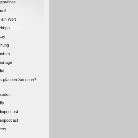
gemeines
uell
 ein Wort
htipp
say
inung
nctum
ortage
ire
 glauben Sie denn?
isoden
io
iopodcast
eopodcast
eos