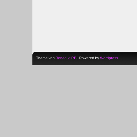
Theme von
Benedikt RB
| Powered by
Wordpress