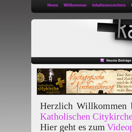
Home
Willkommen
Inhaltsverzeichnis
Kath 2:30
Neuste Beiträge
Herzlich Willkommen
Katholischen Citykirch
Hier geht es zum
Video