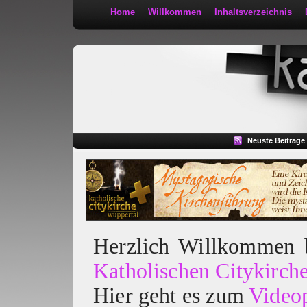
Home
Willkommen
Inhaltsverzeichnis
Kath 2:30
Neuste Beiträge
Herzlich Willkommen
Katholischen Citykirch
Hier geht es zum
Video