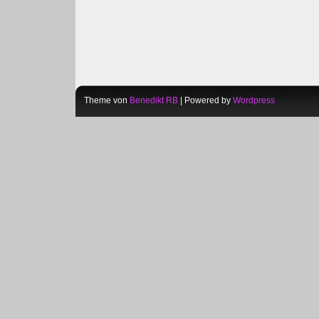
Theme von
Benedikt RB
| Powered by
Wordpress