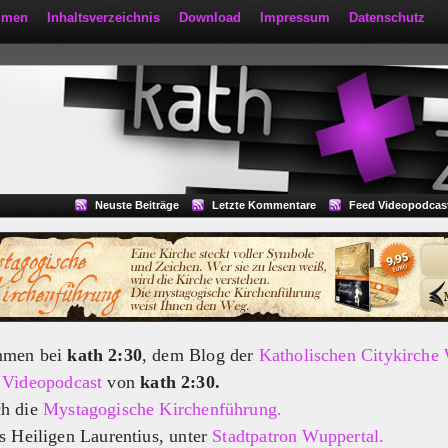
mmen
Inhaltsverzeichnis
Download
Impressum
Datenschutz
Neuste Beiträge
Letzte Kommentare
Feed Videopodcas
mmen bei
kath 2:30
, dem Blog der
Katholischen Citykirche
m
Videopodcast
von
kath 2:30.
ch die
Mystagogische Kirchenführung.
s Heiligen Laurentius, unter
Stadtpatron Wuppertal.