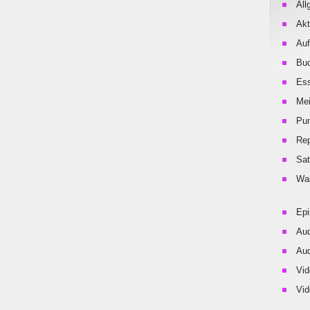
All
Akt
Auf
Buc
Es
Me
Pu
Rep
Sat
Was
Ep
Aud
Aud
Vid
Vid