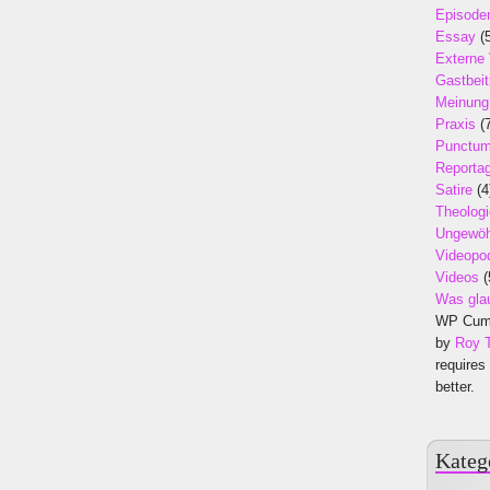
Episode
Essay
(5
Externe
Gastbeit
Meinung
Praxis
(7
Punctu
Reporta
Satire
(4
Theologi
Ungewöh
Videopo
Videos
(
Was gla
WP Cumu
by
Roy 
requires
better.
Kateg