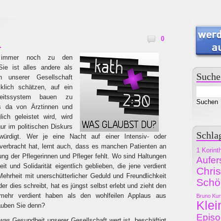
0
t immer noch zu den
Sie ist alles andere als
Suche
In unserer Gesellschaft
klich schätzen, auf ein
heitssystem bauen zu
 da von Ärztinnen und
lich geleistet wird, wird
ur im politischen Diskurs
Schla
ewürdigt. Wer je eine Nacht auf einer Intensiv- oder
verbracht hat, lernt auch, dass es manchen Patienten an
1 Korint
ung der Pflegerinnen und Pfleger fehlt. Wo sind Haltungen
Aufer
it und Solidarität eigentlich geblieben, die jene verdient
Chri
Mehrheit mit unerschütterlicher Geduld und Freundlichkeit
Schö
der dies schreibt, hat es jüngst selbst erlebt und zieht den
mehr verdient haben als den wohlfeilen Applaus aus
Bruno Kur
Klei
auben Sie denn?
Epis
as Gesundheit unserer Gesellschaft wert ist, beschäftigt