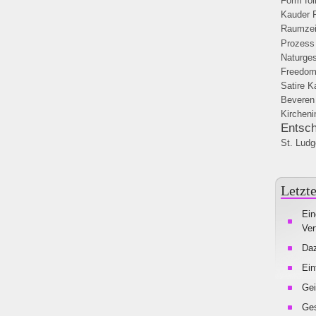
Form fol
Kauder
Raumzei
Prozess
Naturge
Freedom
Satire
K
Beveren
Kirchenin
Entsc
St. Ludg
Letzte
Ein
Ver
Da
Ein
Gei
Ges