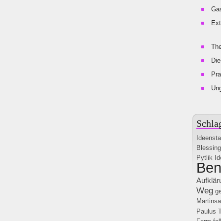
Gas
Ext
The
Die
Pra
Un
Schla
Ideenst
Blessing
Pytlik
I
Ben
Aufklär
Weg
ge
Martins
Paulus T