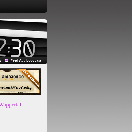
t
Feed Audiopodcast
 Wuppertal
.