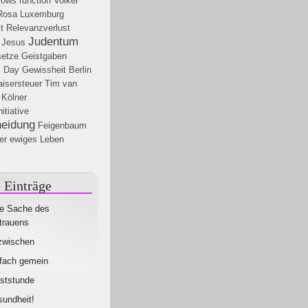
lows function
Volker
Rosa Luxemburg
t
Relevanzverlust
Judentum
 Jesus
setze
Geistgaben
 Day
Gewissheit
Berlin
aisersteuer
Tim van
Kölner
itiative
heidung
Feigenbaum
er
ewiges Leben
 Einträge
e Sache des
trauens
zwischen
fach gemein
ststunde
undheit!