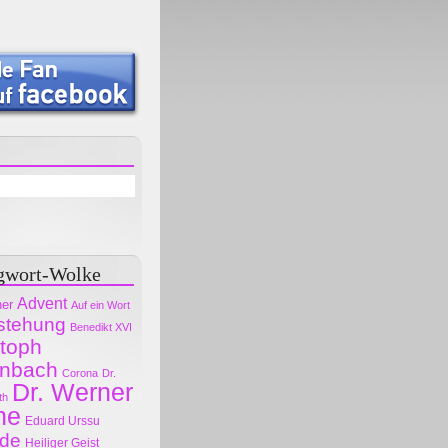
gwort-Wolke
Advent
her
Auf ein Wort
stehung
Benedikt XVI
stoph
nbach
Corona
Dr.
Dr. Werner
th
ne
Eduard Urssu
ode
Heiliger Geist