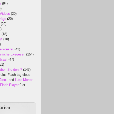
n
(94)
)
 Videos
(20)
räge
(20)
(29)
)
m
(18)
ge
(10)
)
e konkret
(43)
nliche Exegesen
(154)
dcast
(47)
51)
uben Sie denn?
(147)
lus Flash tag cloud
Tanck
and
Luke Morton
Flash Player
9 or
orien