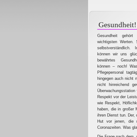
Gesundheit!
Gesundheit gehör
wichtigsten Werten. 
selbstverständlich. 
können wir uns glüc
bewährtes Gesund
können – noch! Was
Pflegepersonal tagtäg
hingegen auch nicht n
nicht hinreichend g
Überwachungsstation 
Respekt vor der Leist
wie Respekt, Höflichke
haben, die in großer 
ihren Dienst tun. Der, 
Hut vor jenen, die 
Coronazeiten. Was gl
Die Frage nach dem, w