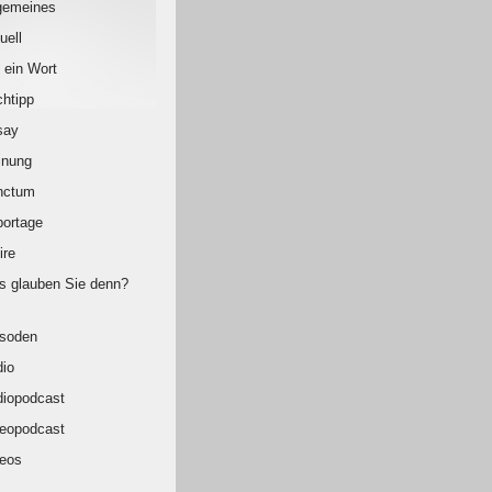
gemeines
uell
 ein Wort
htipp
say
inung
nctum
ortage
ire
 glauben Sie denn?
isoden
io
iopodcast
eopodcast
eos