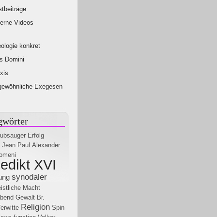
tbeiträge
erne Videos
ologie konkret
s Domini
xis
gewöhnliche Exegesen
gwörter
aubsauger
Erfolg
Jean Paul
Alexander
domeni
edikt XVI
synodaler
ung
istliche Macht
abend
Gewalt
Br.
Religion
erwitte
Spin