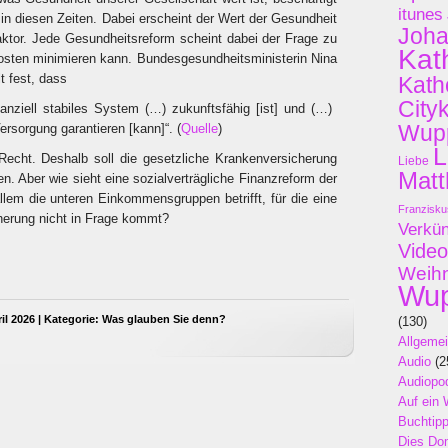
itunes
 in diesen Zeiten. Dabei erscheint der Wert der Gesundheit
Joh
aktor. Jede Gesundheitsreform scheint dabei der Frage zu
Kat
osten minimieren kann. Bundesgesundheitsministerin Nina
t fest, dass
Kath
City
inanziell stabiles System (…) zukunftsfähig [ist] und (…)
Wupp
ersorgung garantieren [kann]“. (
Quelle
)
L
Recht. Deshalb soll die gesetzliche Krankenversicherung
Liebe
Matt
n. Aber wie sieht eine sozialverträgliche Finanzreform der
llem die unteren Einkommensgruppen betrifft, für die eine
Franzisku
herung nicht in Frage kommt?
Verkü
Video
Weih
Wup
il 2026 | Kategorie:
Was glauben Sie denn?
(130)
Allgeme
Audio
(2
Audiopo
Auf ein 
Buchtip
Dies Do