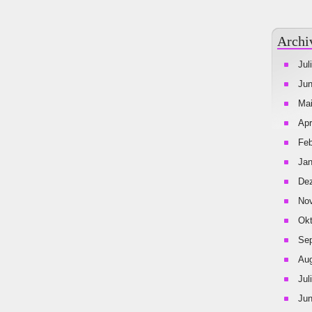
Archi
Jul
Jun
Mai
Apr
Feb
Jan
De
No
Okt
Se
Aug
Jul
Jun