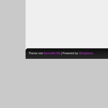
Theme von
Benedikt RB
| Powered by
Wordpress