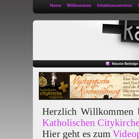
Home
Willkommen
Inhaltsverzeichnis
Kath 2:30
Neuste Beiträge
Herzlich Willkommen
Katholischen Citykirch
Hier geht es zum
Video