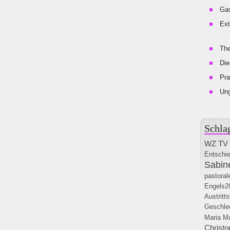
Gas
Ext
The
Die
Pra
Un
Schla
WZ TV
Entschie
Sabin
pastora
Engels2
Austritt
Geschlec
Maria M
Christo