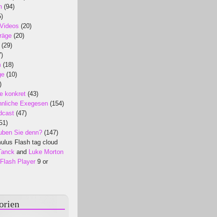
n
(94)
)
 Videos
(20)
räge
(20)
(29)
)
m
(18)
ge
(10)
)
e konkret
(43)
nliche Exegesen
(154)
dcast
(47)
51)
uben Sie denn?
(147)
lus Flash tag cloud
Tanck
and
Luke Morton
Flash Player
9 or
orien