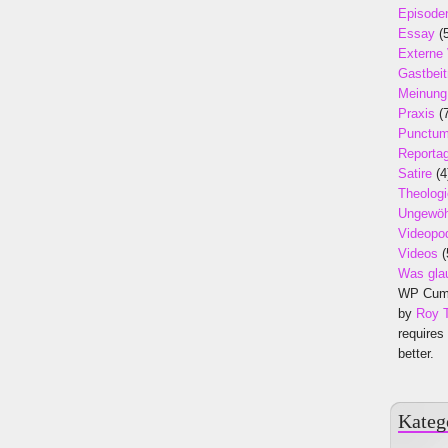
Episode
Essay
(5
Externe
Gastbeit
Meinung
Praxis
(7
Punctu
Reporta
Satire
(4
Theologi
Ungewöh
Videopo
Videos
(
Was gla
WP Cumu
by
Roy 
requires
better.
Kateg