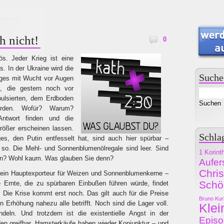
h nicht!
0
ös. Jeder Krieg ist eine
. In der Ukraine wird die
Suche
eges mit Wucht vor Augen
e, die gestern noch vor
pulsierten, dem Erdboden
erden. Wofür? Warum?
Antwort finden und die
ößer erscheinen lassen.
Schla
es, den Putin entfesselt hat, sind auch hier spürbar –
 so. Die Mehl- und Sonnenblumenölregale sind leer. Sind
1 Korint
en? Wohl kaum. Was glauben Sie denn?
Aufer
Chri
e ein Hauptexporteur für Weizen und Sonnenblumenkerne –
Schö
e Ernte, die zu spürbaren Einbußen führen würde, findet
t. Die Krise kommt erst noch. Das gilt auch für die Preise
Bruno Kur
en Erhöhung nahezu alle betrifft. Noch sind die Lager voll.
Klei
deln. Und trotzdem ist die existentielle Angst in der
Epis
en greifbar. Hamsterkäufe haben wieder Konjunktur – und