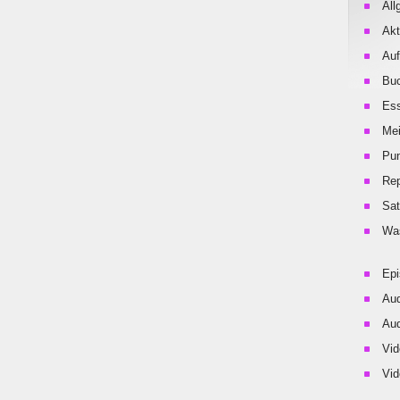
All
Akt
Auf
Buc
Es
Me
Pu
Rep
Sat
Was
Ep
Aud
Aud
Vid
Vid