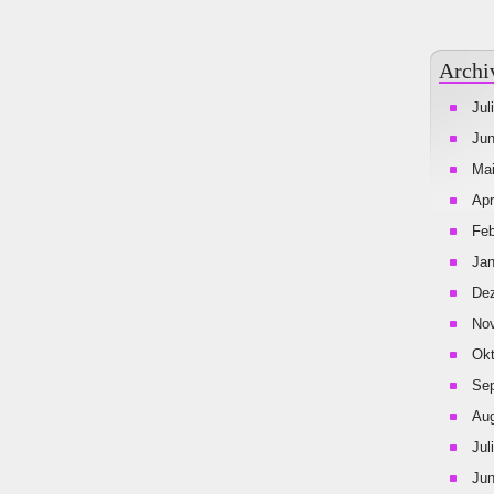
Archi
Jul
Jun
Mai
Apr
Feb
Jan
De
No
Okt
Se
Aug
Jul
Jun