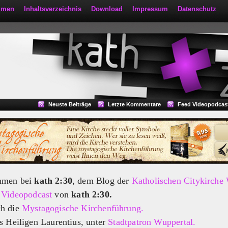
mmen
Inhaltsverzeichnis
Download
Impressum
Datenschutz
Neuste Beiträge
Letzte Kommentare
Feed Videopodcas
mmen bei
kath 2:30
, dem Blog der
Katholischen Citykirche
m
Videopodcast
von
kath 2:30.
ch die
Mystagogische Kirchenführung.
s Heiligen Laurentius, unter
Stadtpatron Wuppertal.