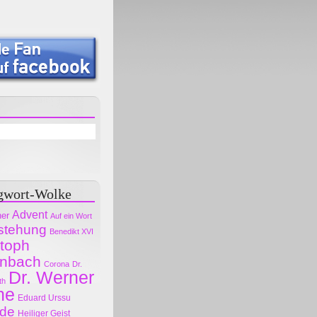
gwort-Wolke
Advent
her
Auf ein Wort
stehung
Benedikt XVI
stoph
nbach
Corona
Dr.
Dr. Werner
th
ne
Eduard Urssu
ode
Heiliger Geist