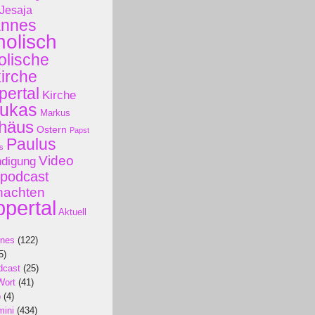
Jesaja
annes
holisch
olische
kirche
ertal
Kirche
ukas
Markus
häus
Ostern
Papst
Paulus
s
Video
ndigung
podcast
nachten
pertal
Aktuell
ines
(122)
5)
dcast
(25)
Wort
(41)
p
(4)
mini
(434)