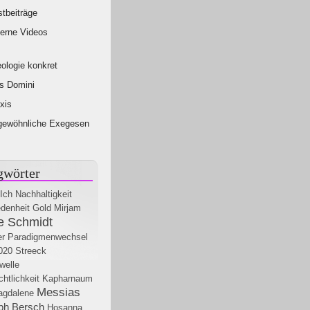
tbeiträge
erne Videos
ologie konkret
s Domini
xis
gewöhnliche Exegesen
gwörter
Ich
Nachhaltigkeit
denheit
Gold
Mirjam
e Schmidt
ler Paradigmenwechsel
020
Streeck
swelle
htlichkeit
Kapharnaum
Messias
agdalene
ph Bersch
Hosanna