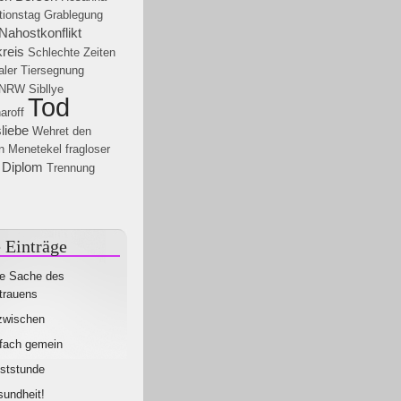
tionstag
Grablegung
Nahostkonflikt
reis
Schlechte Zeiten
aler Tiersegnung
NRW
Sibllye
Tod
aroff
liebe
Wehret den
n
Menetekel
fragloser
Diplom
Trennung
 Einträge
e Sache des
trauens
zwischen
fach gemein
ststunde
undheit!