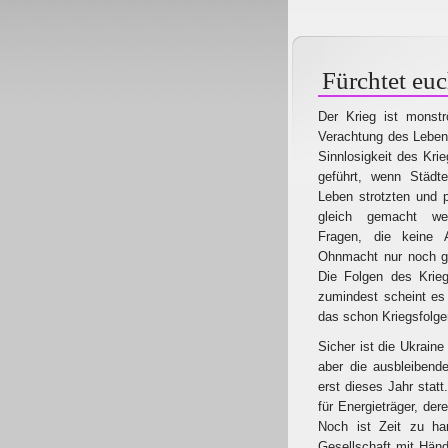
Fürchtet euc
Der Krieg ist monstr
Verachtung des Lebens
Sinnlosigkeit des Kri
geführt, wenn Städt
Leben strotzten und 
gleich gemacht w
Fragen, die keine 
Ohnmacht nur noch gr
Die Folgen des Krieg
zumindest scheint es
das schon Kriegsfolg
Sicher ist die Ukrain
aber die ausbleibend
erst dieses Jahr stat
für Energieträger, der
Noch ist Zeit zu han
Gesellschaft mit Händ