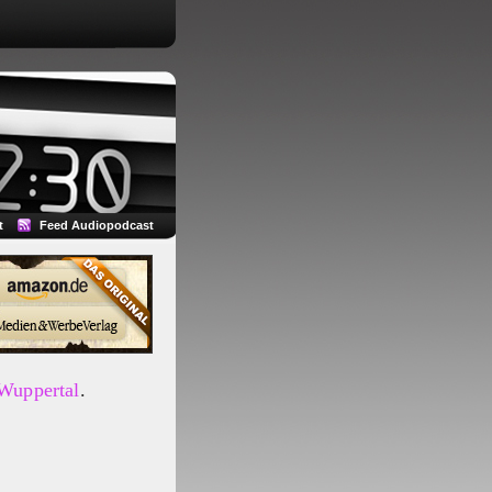
t
Feed Audiopodcast
 Wuppertal
.