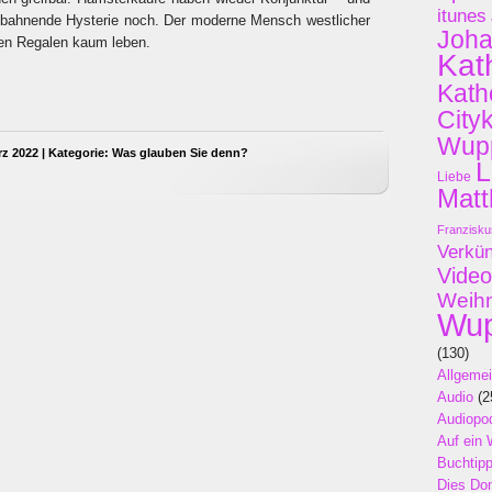
itunes
anbahnende Hysterie noch. Der moderne Mensch westlicher
Joh
ren Regalen kaum leben.
Kat
Kath
City
Wupp
rz 2022 | Kategorie:
Was glauben Sie denn?
L
Liebe
Matt
Franzisku
Verkü
Video
Weih
Wup
(130)
Allgeme
Audio
(2
Audiopo
Auf ein 
Buchtip
Dies Do