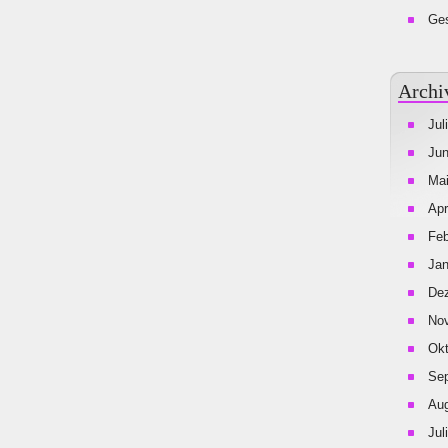
Ges
Archi
Jul
Jun
Mai
Apr
Feb
Jan
De
No
Okt
Se
Aug
Jul