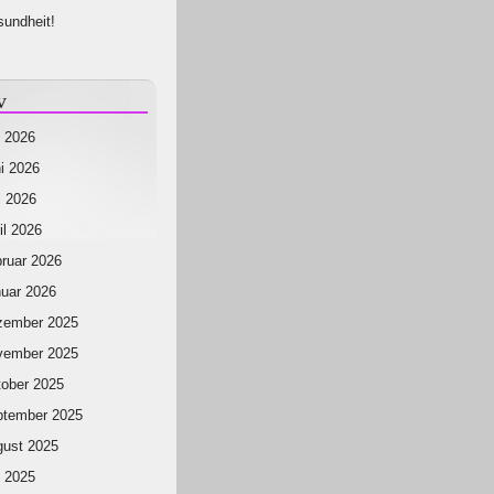
undheit!
v
i 2026
i 2026
 2026
il 2026
ruar 2026
uar 2026
zember 2025
vember 2025
ober 2025
ptember 2025
ust 2025
i 2025