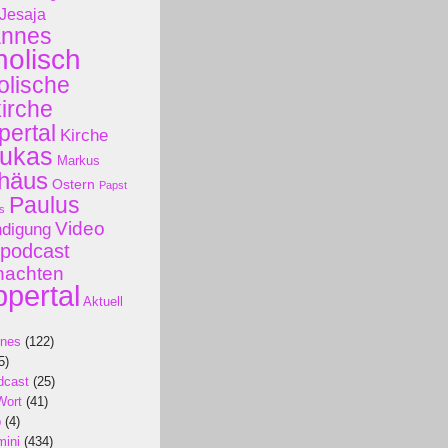
Jesaja
annes
holisch
olische
kirche
ertal
Kirche
ukas
Markus
häus
Ostern
Papst
Paulus
s
Video
ndigung
podcast
nachten
pertal
Aktuell
ines
(122)
5)
dcast
(25)
Wort
(41)
p
(4)
mini
(434)