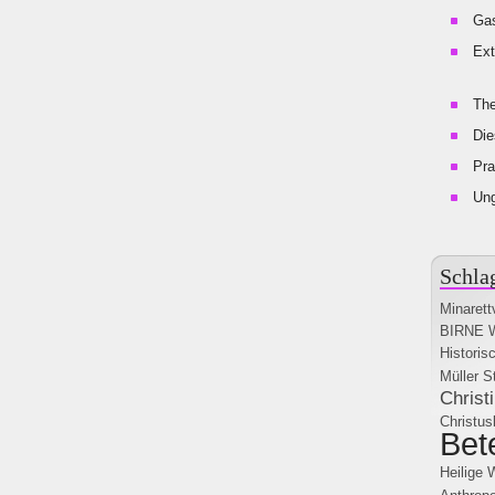
Gas
Ext
The
Die
Pra
Un
Schla
Minarett
BIRNE
Historis
Müller
S
Christi
Christu
Bet
Heilige