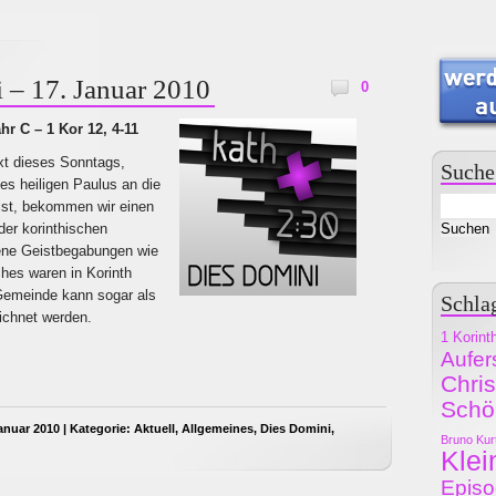
 – 17. Januar 2010
0
hr C – 1 Kor 12, 4-11
xt dieses Sonntags,
Suche
es heiligen Paulus an die
ist, bekommen wir einen
der korinthischen
ne Geistbegabungen wie
hes waren in Korinth
Gemeinde kann sogar als
Schla
eichnet werden.
1 Korint
Aufer
Chri
Schö
anuar 2010 | Kategorie:
Aktuell
,
Allgemeines
,
Dies Domini
,
Bruno Kur
Klei
Epis