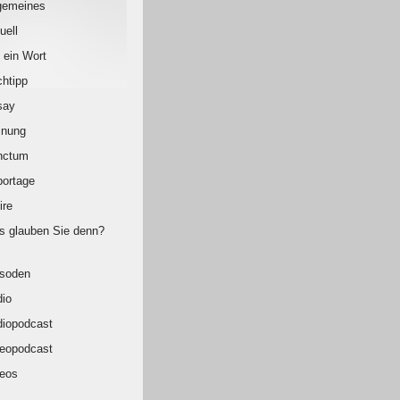
gemeines
uell
 ein Wort
htipp
say
inung
nctum
ortage
ire
 glauben Sie denn?
isoden
io
iopodcast
eopodcast
eos