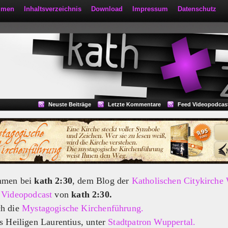
mmen
Inhaltsverzeichnis
Download
Impressum
Datenschutz
Neuste Beiträge
Letzte Kommentare
Feed Videopodcas
mmen bei
kath 2:30
, dem Blog der
Katholischen Citykirche
m
Videopodcast
von
kath 2:30.
ch die
Mystagogische Kirchenführung.
s Heiligen Laurentius, unter
Stadtpatron Wuppertal.