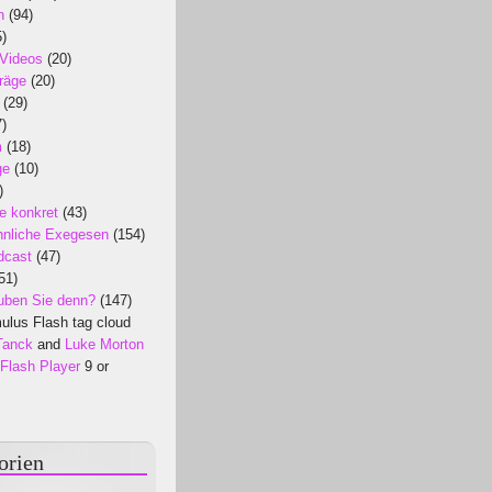
n
(94)
)
 Videos
(20)
räge
(20)
(29)
)
m
(18)
ge
(10)
)
e konkret
(43)
nliche Exegesen
(154)
dcast
(47)
51)
uben Sie denn?
(147)
lus Flash tag cloud
Tanck
and
Luke Morton
Flash Player
9 or
orien