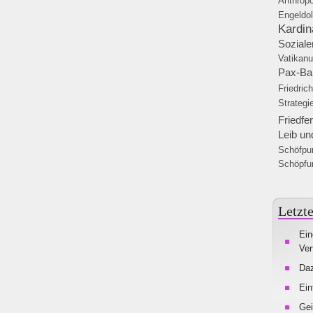
Anthrop
Engeldo
Kardin
Soziale
Vatikan
Pax-Ba
Friedric
Strategi
Friedfer
Leib un
Schöfpu
Schöpfu
Letzte
Ein
Ver
Da
Ein
Gei