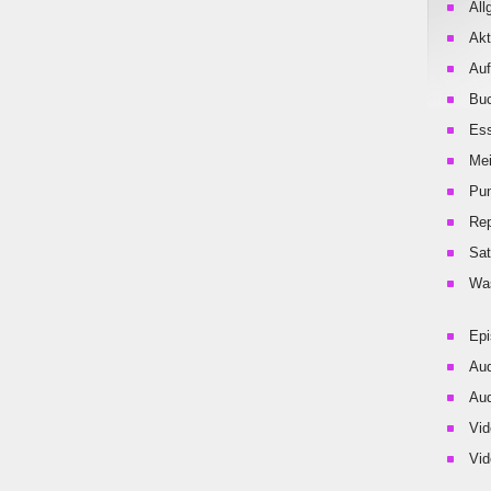
All
Akt
Auf
Buc
Es
Me
Pu
Rep
Sat
Was
Ep
Aud
Aud
Vid
Vid