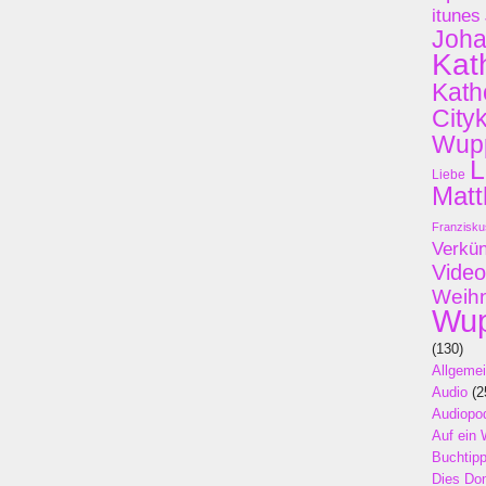
itunes
Joh
Kat
Kath
City
Wupp
L
Liebe
Matt
Franzisku
Verkü
Video
Weih
Wup
(130)
Allgeme
Audio
(2
Audiopo
Auf ein 
Buchtip
Dies Do