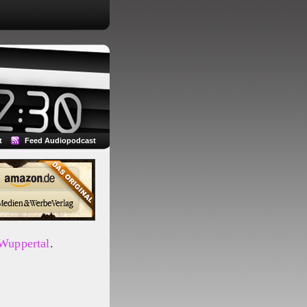
t
Feed Audiopodcast
 Wuppertal
.