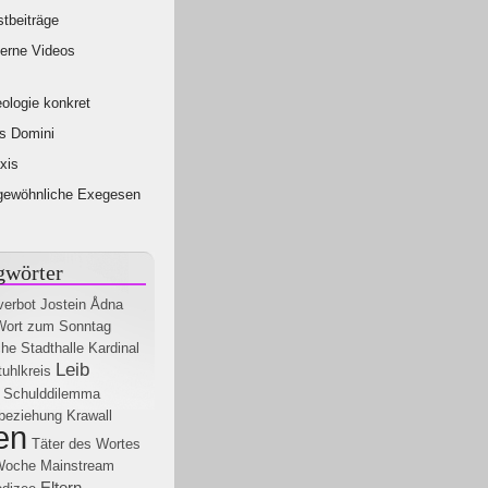
tbeiträge
erne Videos
ologie konkret
s Domini
xis
gewöhnliche Exegesen
gwörter
verbot
Jostein Ådna
Wort zum Sonntag
che Stadthalle
Kardinal
Leib
tuhlkreis
Schulddilemma
sbeziehung
Krawall
en
Täter des Wortes
 Woche
Mainstream
Eltern