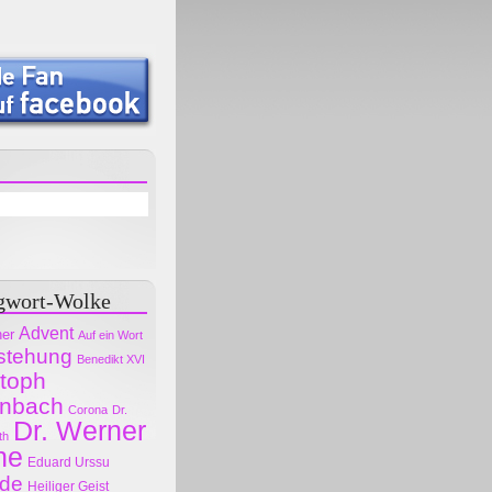
gwort-Wolke
Advent
her
Auf ein Wort
stehung
Benedikt XVI
stoph
nbach
Corona
Dr.
Dr. Werner
th
ne
Eduard Urssu
ode
Heiliger Geist