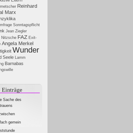
odizee
Reinhard
lmetscher
al Marx
nzyklika
umfrage
Sonntagspflicht
nk
Jean Ziegler
FAZ
h Nitzsche
Exit-
Angela Merkel
e
Wunder
tigkeit
d Seele
Lamm
Barnabas
ng
ngswille
 Einträge
e Sache des
trauens
zwischen
fach gemein
ststunde