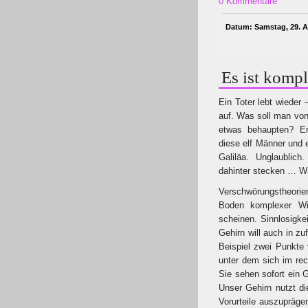
0 Kommentare
Datum: Samstag, 29. A
Es ist kompl
Ein Toter lebt wieder 
auf. Was soll man von
etwas behaupten? Er
diese elf Männer und 
Galiläa. Unglaubli
dahinter stecken … W
Verschwörungstheor
Boden komplexer Wirk
scheinen. Sinnlosigke
Gehirn will auch in z
Beispiel zwei Punkte 
unter dem sich im rec
Sie sehen sofort ein 
Unser Gehirn nutzt d
Vorurteile auszupräg