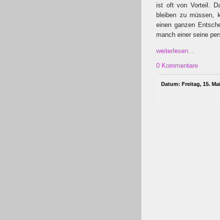
ist oft von Vorteil. 
bleiben zu müssen, k
einen ganzen Entsche
manch einer seine per
weiterlesen...
0 Kommentare
Datum: Freitag, 15. Ma