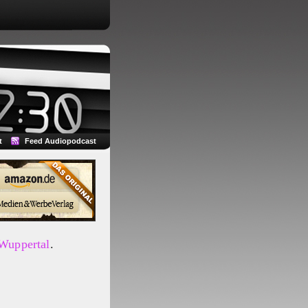
t
Feed Audiopodcast
 Wuppertal
.