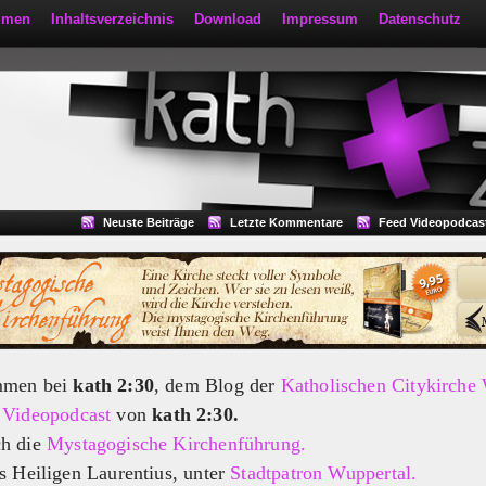
mmen
Inhaltsverzeichnis
Download
Impressum
Datenschutz
Neuste Beiträge
Letzte Kommentare
Feed Videopodcas
mmen bei
kath 2:30
, dem Blog der
Katholischen Citykirche
m
Videopodcast
von
kath 2:30.
ch die
Mystagogische Kirchenführung.
s Heiligen Laurentius, unter
Stadtpatron Wuppertal.