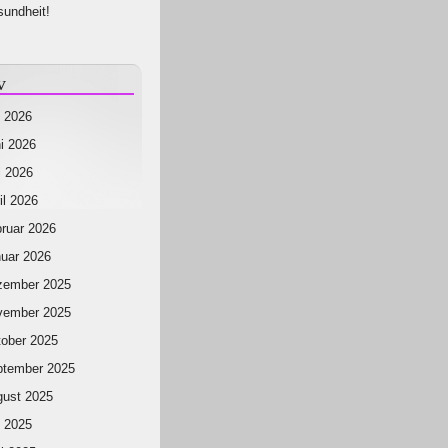
undheit!
v
i 2026
i 2026
 2026
il 2026
ruar 2026
uar 2026
zember 2025
vember 2025
ober 2025
ptember 2025
ust 2025
i 2025