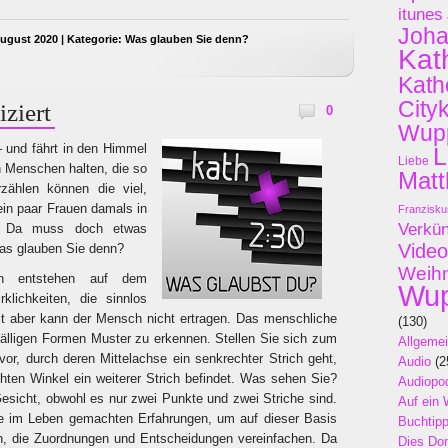
itunes
Joh
ugust 2020 | Kategorie:
Was glauben Sie denn?
Kat
Kath
City
iziert
0
Wupp
– und fährt in den Himmel
L
Liebe
 Menschen halten, die so
Matt
zählen können die viel,
ein paar Frauen damals in
Franzisku
Verkü
ch. Da muss doch etwas
Video
as glauben Sie denn?
Weih
ien entstehen auf dem
Wup
lichkeiten, die sinnlos
it aber kann der Mensch nicht ertragen. Das menschliche
(130)
ufälligen Formen Muster zu erkennen. Stellen Sie sich zum
Allgeme
vor, durch deren Mittelachse ein senkrechter Strich geht,
Audio
(2
hten Winkel ein weiterer Strich befindet. Was sehen Sie?
Audiopo
Gesicht, obwohl es nur zwei Punkte und zwei Striche sind.
Auf ein 
ie im Leben gemachten Erfahrungen, um auf dieser Basis
Buchtip
en, die Zuordnungen und Entscheidungen vereinfachen. Da
Dies Do