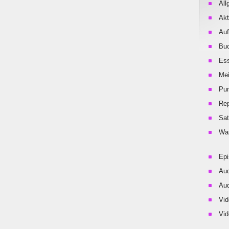
All
Akt
Auf
Buc
Es
Me
Pu
Rep
Sat
Was
Ep
Aud
Aud
Vid
Vid