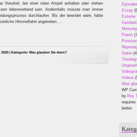
Das Vorurteil, bei einer roten Ampel anhalten oder stehen
Episode
ann lebensrettend sein. Andernfalls müsste man immer
Essay
(5
idungsprozess durchlaufen. Bis der beendet wäre, hätte
Externe
sönliche Himmelfahrt angetreten …
Gastbeit
Meinung
Praxis
(7
Punctu
Reporta
i 2020 | Kategorie:
Was glauben Sie denn?
Satire
(4
Theologi
Ungewöh
Videopo
Videos
(
Was gla
WP Cumu
by
Roy 
requires
better.
Kateg