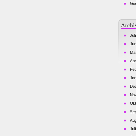
Ges
Archi
Jul
Jun
Mai
Apr
Feb
Jan
De
No
Okt
Se
Aug
Jul