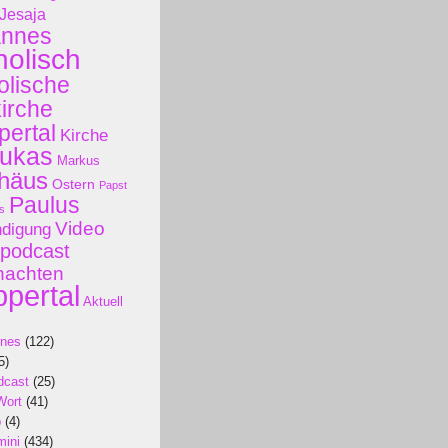
Jesaja
annes
holisch
olische
kirche
ertal
Kirche
ukas
Markus
häus
Ostern
Papst
Paulus
s
Video
ndigung
podcast
nachten
pertal
Aktuell
ines
(122)
5)
dcast
(25)
Wort
(41)
p
(4)
mini
(434)