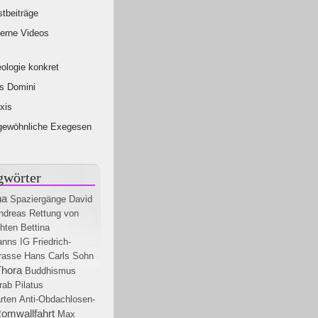
tbeiträge
erne Videos
ologie konkret
s Domini
xis
gewöhnliche Exegesen
gwörter
na
Spaziergänge
David
ndreas
Rettung von
hten
Bettina
anns
IG Friedrich-
rasse
Hans Carls
Sohn
Thora
Buddhismus
rab
Pilatus
rten
Anti-Obdachlosen-
omwallfahrt
Max