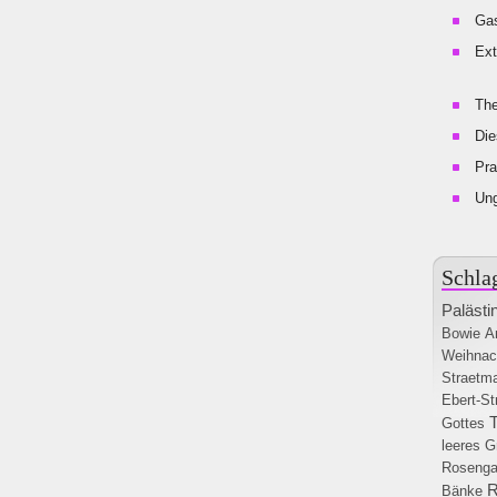
Gas
Ext
The
Die
Pra
Un
Schla
Palästi
Bowie
A
Weihnac
Straetm
Ebert-St
Gottes
leeres G
Rosenga
R
Bänke