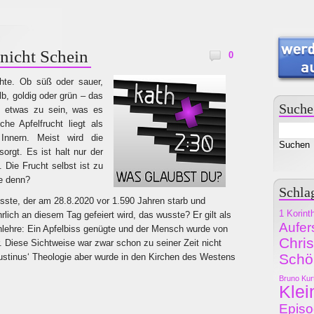
nicht Schein
0
chte. Ob süß oder sauer,
lb, goldig oder grün – das
Suche
r, etwas zu sein, was es
iche Apfelfrucht liegt als
Innern. Meist wird die
orgt. Es ist halt nur der
 Die Frucht selbst ist zu
ie denn?
Schla
ste, der am 28.8.2020 vor 1.590 Jahren starb und
1 Korint
ich an diesem Tag gefeiert wird, das wusste? Er gilt als
Aufer
lehre: Ein Apfelbiss genügte und der Mensch wurde von
Chri
 Diese Sichtweise war zwar schon zu seiner Zeit nicht
Schö
stinus‘ Theologie aber wurde in den Kirchen des Westens
Bruno Kur
Klei
Epis