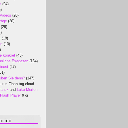
n
(94)
)
 Videos
(20)
räge
(20)
(29)
)
m
(18)
ge
(10)
)
e konkret
(43)
nliche Exegesen
(154)
dcast
(47)
51)
uben Sie denn?
(147)
lus Flash tag cloud
Tanck
and
Luke Morton
Flash Player
9 or
orien