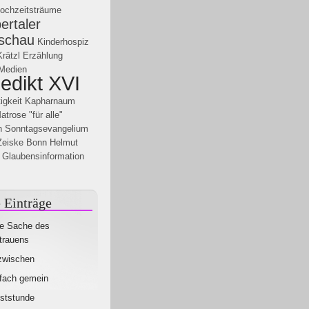
ochzeitsträume
rtaler
schau
Kinderhospiz
rätzl
Erzählung
 Medien
edikt XVI
igkeit
Kapharnaum
atrose
"für alle"
h
Sonntagsevangelium
Zeiske
Bonn
Helmut
Glaubensinformation
 Einträge
e Sache des
trauens
zwischen
fach gemein
ststunde