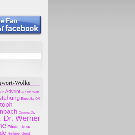
gwort-Wolke
Advent
her
Auf ein Wort
stehung
Benedikt XVI
stoph
nbach
Corona
Dr.
Dr. Werner
th
ne
Eduard Urssu
ode
Heiliger Geist