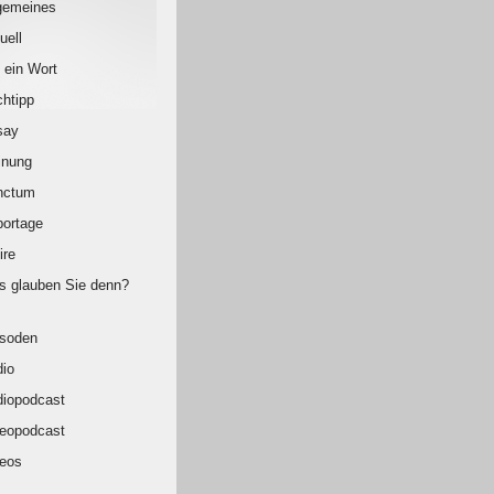
gemeines
uell
 ein Wort
htipp
say
inung
nctum
ortage
ire
 glauben Sie denn?
isoden
io
iopodcast
eopodcast
eos