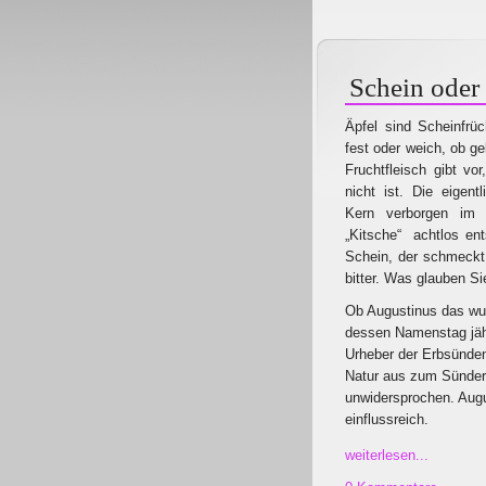
Schein oder 
Äpfel sind Scheinfrü
fest oder weich, ob ge
Fruchtfleisch gibt vo
nicht ist. Die eigentl
Kern verborgen im 
„Kitsche“ achtlos ents
Schein, der schmeckt.
bitter. Was glauben S
Ob Augustinus das wus
dessen Namenstag jährl
Urheber der Erbsünden
Natur aus zum Sünder.
unwidersprochen. Augu
einflussreich.
weiterlesen...