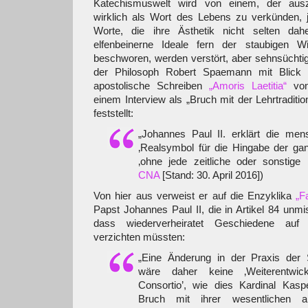
Katechismuswelt wird von einem, der ausz
wirklich als Wort des Lebens zu verkünden, j
Worte, die ihre Ästhetik nicht selten dahe
elfenbeinerne Ideale fern der staubigen Wi
beschworen, werden verstört, aber sehnsüchtig 
der Philosoph Robert Spaemann mit Blick 
apostolische Schreiben
„Amoris Laetitia“
von
einem Interview als „Bruch mit der Lehrtraditio
feststellt:
„Johannes Paul II. erklärt die mens
‚Realsymbol für die Hingabe der ga
‚ohne jede zeitliche oder sonstige 
CNA
[Stand: 30. April 2016])
Von hier aus verweist er auf die Enzyklika
„F
Papst Johannes Paul II, die in Artikel 84 unmiss
dass wiederverheiratet Geschiedene auf pr
verzichten müssten:
„Eine Änderung in der Praxis der
wäre daher keine ‚Weiterentwick
Consortio’, wie dies Kardinal Kasp
Bruch mit ihrer wesentlichen an