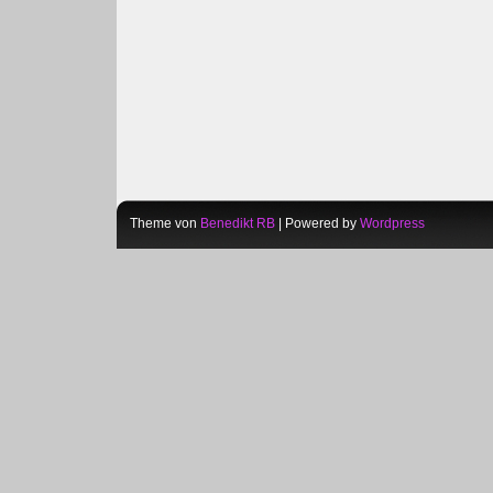
Theme von
Benedikt RB
| Powered by
Wordpress