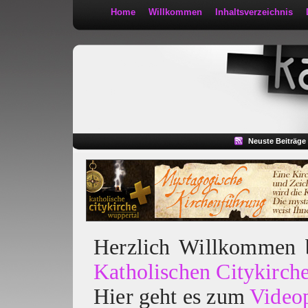
Home
Willkommen
Inhaltsverzeichnis
Kath 2:30
Neuste Beiträge
Herzlich Willkommen
Katholischen Citykirch
Hier geht es zum
Video