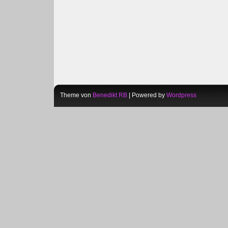
Theme von
Benedikt RB
| Powered by
Wordpress