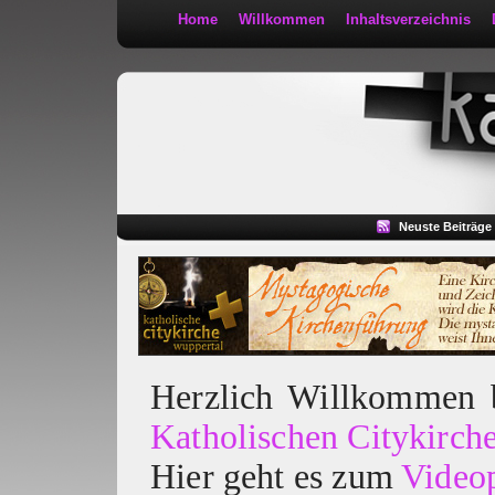
Home
Willkommen
Inhaltsverzeichnis
Kath 2:30
Neuste Beiträge
Herzlich Willkommen
Katholischen Citykirch
Hier geht es zum
Video