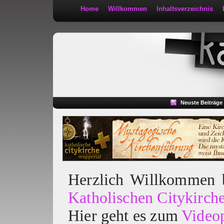
Home
Willkommen
Inhaltsverzeichnis
Kath 2:30
Neuste Beiträge
Herzlich Willkommen
Katholischen Citykirch
Hier geht es zum
Video