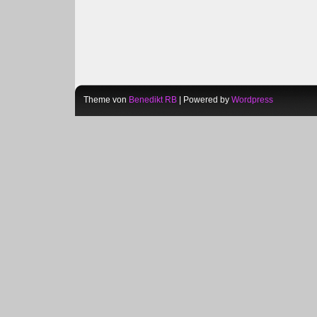
Theme von
Benedikt RB
| Powered by
Wordpress