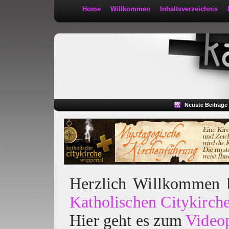
Home
Willkommen
Inhaltsverzeichnis
Kath 2:30
Neuste Beiträge
Herzlich Willkommen
Katholischen Citykirch
Hier geht es zum
Video