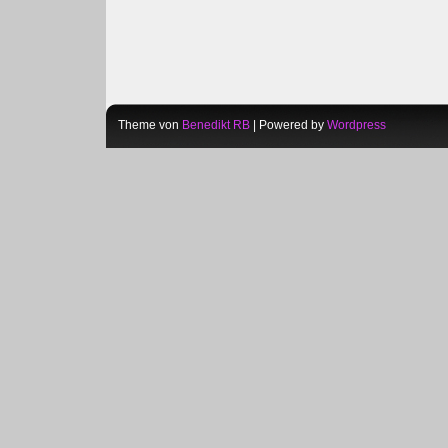
Theme von
Benedikt RB
| Powered by
Wordpress