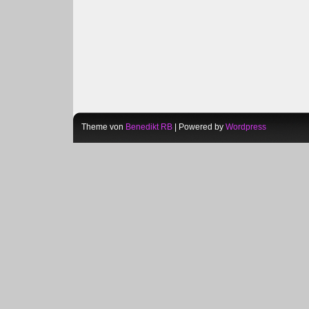
Theme von
Benedikt RB
| Powered by
Wordpress