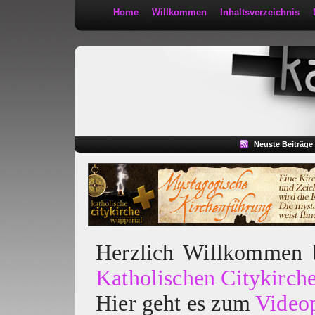
Home
Willkommen
Inhaltsverzeichnis
Kath 2:30
Neuste Beiträge
Herzlich Willkommen
Katholischen Citykirch
Hier geht es zum
Video