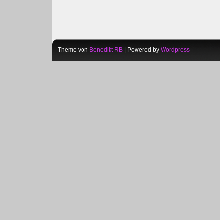
Theme von
Benedikt RB
| Powered by
Wordpress