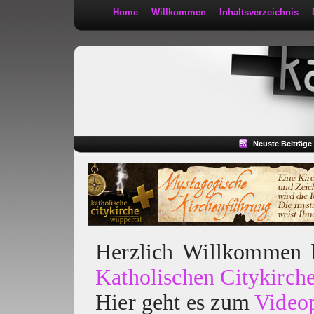
Home
Willkommen
Inhaltsverzeichnis
Kath 2:30
Neuste Beiträge
Herzlich Willkommen
Katholischen Citykirch
Hier geht es zum
Video