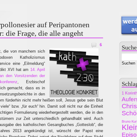
ollonesier auf Peripantonen
r: die Frage, die alle angeht
6
Suche
t, die von manchem sich
doxen Katholizismus
rvice eine „Eilmeldung“
edikt XVI hat am
14. April
an den Vorsitzenden der
onferenz
, Erzbischof
Schla
tlich gemacht, dass es in
1 Korint
nsetzungsberichte in den
Aufer
 fürderhin nicht mehr heißen soll, Jesus gebe sein Blut
Chri
r viele“ bzw. „für euch“ hin. Damit soll nicht nur die Einheit
Schö
wichtigen Formulierung wiederhergestellt werden, die in den
stümern zur Zeit unterschiedlich gehandhabt wird. Auch
Bruno Kur
uausgabe des katholischen Gesangbuches „Gotteslob“, die
Klei
ahres 2013 angekündigt ist, wünscht der Papst eine
Epis
tliche Regelung. Dabei agiert der Nachfolger auf dem Stuhl