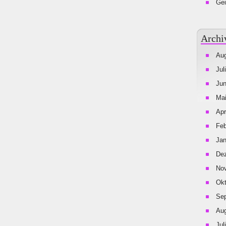
Gei
Archi
Aug
Jul
Jun
Mai
Apr
Feb
Jan
De
No
Okt
Se
Aug
Jul