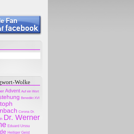
gwort-Wolke
Advent
her
Auf ein Wort
stehung
Benedikt XVI
stoph
nbach
Corona
Dr.
Dr. Werner
th
ne
Eduard Urssu
ode
Heiliger Geist