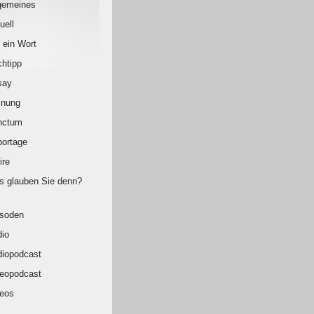
gemeines
uell
 ein Wort
htipp
say
inung
nctum
ortage
ire
 glauben Sie denn?
isoden
io
iopodcast
eopodcast
eos