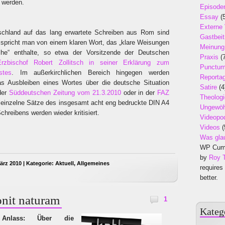
 werden.
Episode
Essay
(5
Externe
schland auf das lang erwartete Schreiben aus Rom sind
Gastbeit
ch spricht man von einem klaren Wort, das „klare Weisungen
Meinung
che“ enthalte, so etwa der Vorsitzende der Deutschen
Praxis
(7
Erzbischof Robert Zollitsch in seiner Erklärung zum
Punctu
stes
. Im außerkirchlichen Bereich hingegen werden
Reporta
s Ausbleiben eines Wortes über die deutsche Situation
Satire
(4
der
Süddeutschen Zeitung vom 21.3.2010
oder in der
FAZ
Theologi
 einzelne Sätze des insgesamt acht eng bedruckte DIN A4
Ungewöh
hreibens werden wieder kritisiert.
Videopo
Videos
(
Was gla
WP Cumu
by
Roy 
ärz 2010 | Kategorie:
Aktuell
,
Allgemeines
requires
better.
onit naturam
1
Kateg
Anlass: Über die