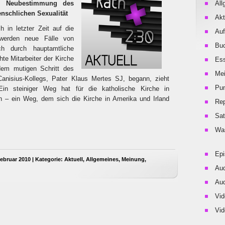
er Neubestimmung des
All
nschlichen Sexualität
Akt
h in letzter Zeit auf die
Auf
werden neue Fälle von
Buc
ch durch hauptamtliche
te Mitarbeiter der Kirche
Es
em mutigen Schritt des
Me
 Canisius-Kollegs, Pater Klaus Mertes SJ, begann, zieht
Pu
 Ein steiniger Weg hat für die katholische Kirche in
 – ein Weg, dem sich die Kirche in Amerika und Irland
Rep
Sat
Was
Ep
ebruar 2010 | Kategorie:
Aktuell
,
Allgemeines
,
Meinung
,
Aud
Aud
Vid
Vid