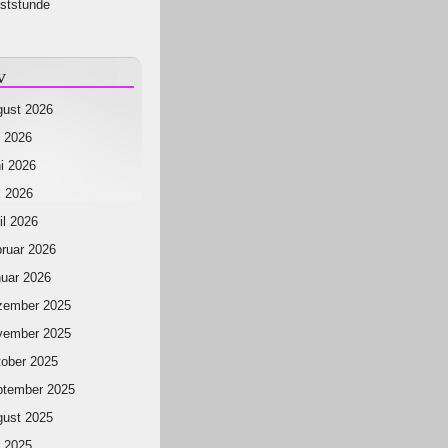
ststunde
v
ust 2026
i 2026
i 2026
 2026
il 2026
ruar 2026
uar 2026
zember 2025
vember 2025
ober 2025
ptember 2025
ust 2025
i 2025