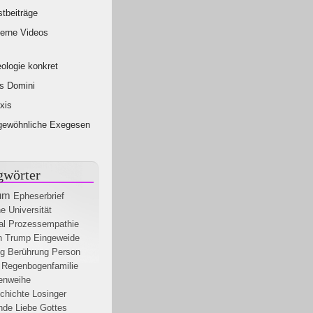
tbeiträge
erne Videos
ologie konkret
s Domini
xis
gewöhnliche Exegesen
gwörter
um
Epheserbrief
e Universität
al
Prozessempathie
n
Trump
Eingeweide
ng
Berührung
Person
Regenbogenfamilie
nenweihe
chichte
Losinger
nde
Liebe Gottes