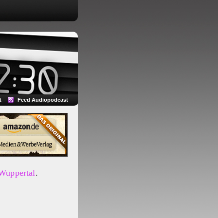
t
Feed Audiopodcast
 Wuppertal
.