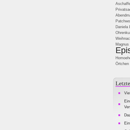
Aschaff
Privats
Abendma
Patchwo
Daniela 
Ohrenku
Weihnac
Magnus 
Epi
Homoeh
Örtchen
Letzte
Vie
Ein
Ver
Da
Ein