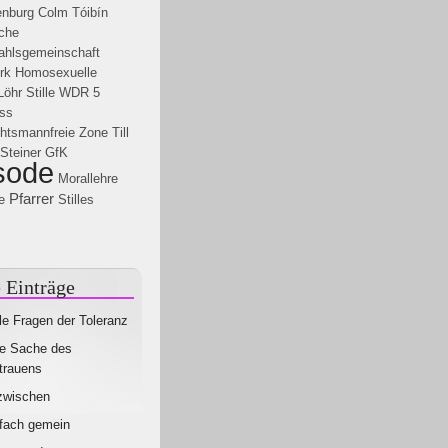
enburg
Colm Tóibín
ache
hlsgemeinschaft
rk
Homosexuelle
Löhr
Stille
WDR 5
ss
htsmannfreie Zone
Till
Steiner
GfK
sode
Morallehre
Pfarrer
e
Stilles
 Einträge
le Fragen der Toleranz
e Sache des
trauens
zwischen
fach gemein