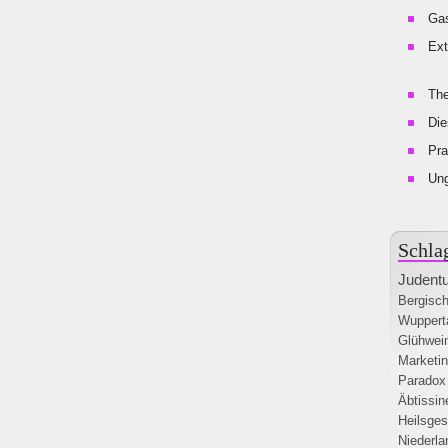
Gas
Ext
The
Die
Pra
Un
Schla
Judent
Bergisch
Wuppert
Glühwei
Marketi
Paradox
Äbtissi
Heilsges
Niederla