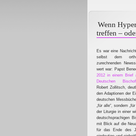
Wenn Hyperp
treffen – ode
Es war eine Nachrich
selbst dem ortho
zurechnenden Newsse
wert war: Papst Ben
2012 in einem Brief 
Deutschen Bischofk
Robert Zollitsch, deu
den Adaptionen der Ei
deutschen Messbüchern
„für alle“, sondern „fü
der Liturgie in einer 
deutschsprachigen Bi
mit Blick auf die Ne
für das Ende des J
eindeutige und einhei