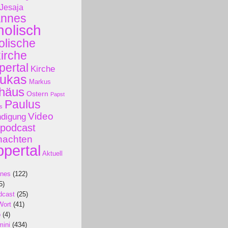
Jesaja
annes
holisch
olische
kirche
ertal
Kirche
ukas
Markus
häus
Ostern
Papst
Paulus
s
Video
ndigung
podcast
nachten
pertal
Aktuell
ines
(122)
5)
dcast
(25)
Wort
(41)
p
(4)
mini
(434)