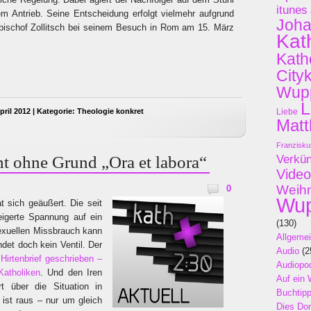
itunes
em Antrieb. Seine Entscheidung erfolgt vielmehr aufgrund
Joh
zbischof Zollitsch bei seinem Besuch in Rom am 15. März
Kat
Kath
City
Wupp
L
ril 2012 | Kategorie:
Theologie konkret
Liebe
Matt
Franzisku
ht ohne Grund „Ora et labora“
Verkü
Video
Weih
0
Wup
t sich geäußert. Die seit
eigerte Spannung auf ein
(130)
xuellen Missbrauch kann
Allgeme
ndet doch kein Ventil. Der
Audio
(2
n
Hirtenbrief geschrieben –
Audiopo
Katholiken
. Und den Iren
Auf ein 
t über die Situation in
Buchtip
 ist raus – nur um gleich
Dies Do