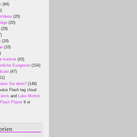
n
(94)
)
 Videos
(20)
räge
(20)
(29)
)
m
(18)
ge
(10)
)
e konkret
(43)
nliche Exegesen
(154)
dcast
(47)
51)
uben Sie denn?
(148)
lus Flash tag cloud
Tanck
and
Luke Morton
Flash Player
9 or
orien