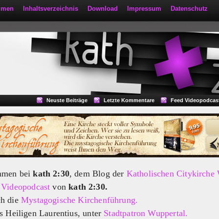
mmen
Inhaltsverzeichnis
Download
Impressum
Datenschutz
Neuste Beiträge
Letzte Kommentare
Feed Videopodcas
mmen bei
kath 2:30
, dem Blog der
Katholischen Citykirche
m
Videopodcast
von
kath 2:30.
ch die
Mystagogische Kirchenführung.
s Heiligen Laurentius, unter
Stadtpatron Wuppertal.