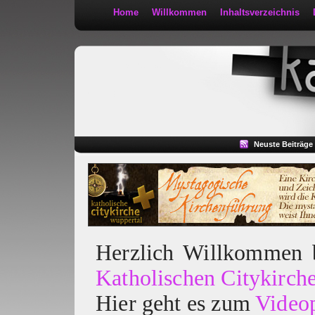
Home
Willkommen
Inhaltsverzeichnis
Kath 2:30
Neuste Beiträge
Herzlich Willkommen
Katholischen Citykirch
Hier geht es zum
Video