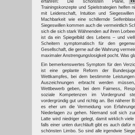
erfahren: Die schönsten Pläne,
Trainingskonzepte und Spielstrategien helfen 
mit Leidenschaft, Intuition und Siegeswillen
Machbarkeit wie eine schillernde Seifenblase
Siegeswillen kommen auch die vermeintlich Sc
sich die sich stark Wähnenden auf ihren Lorbee
ist da ein Spiegelbild des Lebens – und vielle
Scheitern symptomatisch für den gegenwä
Gesellschaft, die gerne auf die Wahrung vermein
maximaler Anstrengungslosigkeit pocht. Was g
Ein bemerkenswertes Symptom für den Verzic
ist eine geplante Reform der Bundesjugen
Wettkampfes, bei dem bestimmte Leistungen 
Auszeichnungen erbracht werden müssen
Wettbewerb geben, bei dem Fairness, Respe
soziale Kompetenzen im Vordergrund st
vordergründig gut und richtig an. Bei näherer 
es eher um die Vermeidung von Erfahrunge
Niederlagen zu gehen. Niemand soll sich zur
Latte wird niedriger gelegt, damit wirklich viel
falls einer unten durchläuft gibt es auch dafür 
schönsten Limbo. So sind alle irgendwie Sie