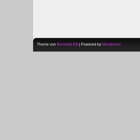
Theme von
Benedikt RB
| Powered by
Wordpress