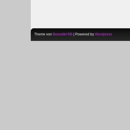
Theme von
Benedikt RB
| Powered by
Wordpress