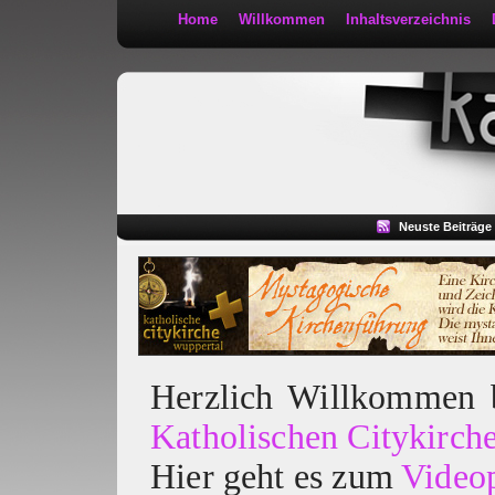
Home
Willkommen
Inhaltsverzeichnis
Kath 2:30
Neuste Beiträge
Herzlich Willkommen
Katholischen Citykirch
Hier geht es zum
Video