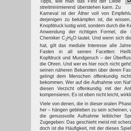
Tipps, wie man das Fest der Liebe
streitminimierend überstehen kann. Zu
Karneval ist der Äther voll von Empfehl
derjenigen zu bekämpfen ist, die wissen
Knopfdruck lustig wird, sondern durch die 
Anwendung der richtigen Formel, die 
Chemiker C
H
O lautet. Und wenn sich die
2
6
hat, gilt das mediale Interesse alle Ja
Fasten in all seinen Facetten: Heilfa
Kopfdruck und Mundgeruch – der Überfluss
die Ohren. Und wer es hier noch nicht gehör
seinen näheren Bekannten über deren Faste
gelingt dem Menschen offenkundig nich
bekommen. Wer auf die Aufnahme von Nahr
diesen Verzicht offenkundig mit der A
kompensieren. Es ist eben nicht leicht, wirkl
Viele von denen, die in dieser oralen Phas
her – hängen geblieben zu sein scheinen,
die genussvolle Aufnahme leiblicher Sp
Zugegeben: Das geschieht meist mit scher
doch ist die Häufigkeit, mit der dieses Spi