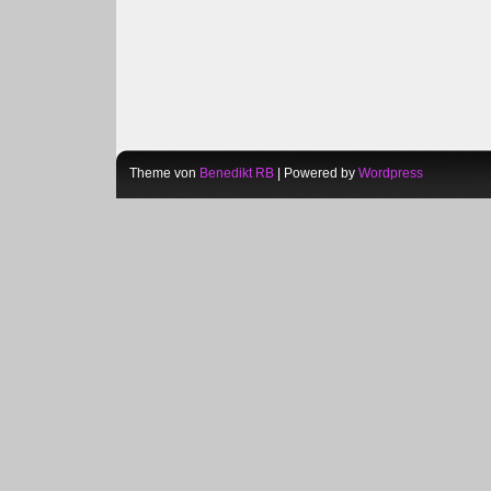
Theme von
Benedikt RB
| Powered by
Wordpress