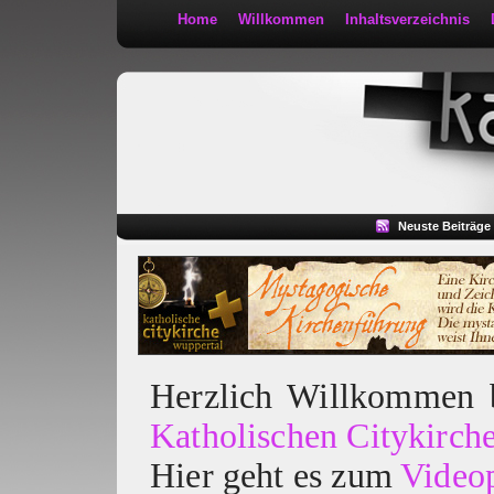
Home
Willkommen
Inhaltsverzeichnis
Kath 2:30
Neuste Beiträge
Herzlich Willkommen
Katholischen Citykirch
Hier geht es zum
Video