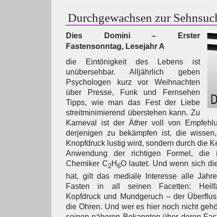
Durchgewachsen zur Sehnsuc
Dies Domini – Erster
Fastensonntag, Lesejahr A
die Eintönigkeit des Lebens ist
unübersehbar. Alljährlich geben
Psychologen kurz vor Weihnachten
über Presse, Funk und Fernsehen
Tipps, wie man das Fest der Liebe
streitminimierend überstehen kann. Zu
Karneval ist der Äther voll von Empfehl
derjenigen zu bekämpfen ist, die wissen
Knopfdruck lustig wird, sondern durch die 
Anwendung der richtigen Formel, die 
Chemiker C
H
O lautet. Und wenn sich die
2
6
hat, gilt das mediale Interesse alle Ja
Fasten in all seinen Facetten: Heilfa
Kopfdruck und Mundgeruch – der Überfluss
die Ohren. Und wer es hier noch nicht gehör
seinen näheren Bekannten über deren Faste