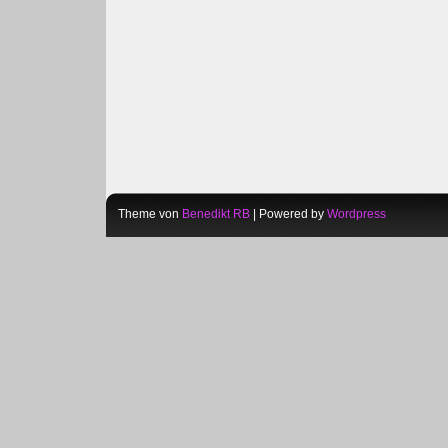
Theme von
Benedikt RB
| Powered by
Wordpress