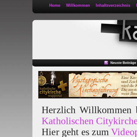
Home
Willkommen
Inhaltsverzeichnis
Kath 2:30
Neuste Beiträge
Herzlich Willkommen
Katholischen Citykirch
Hier geht es zum
Video