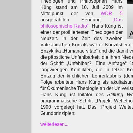
Theologen und Philosophen Hans
Küng stand am 10. Juli 2009 im
Mittelpunkt der von
WDR 5
ausgetrahlten Sendung
„Das
philosophische Radio“
. Hans Küng ist
einer der profiliertesten Theologen der
Neuzeit. In der Zeit des zweiten
Vatikanischen Konzils war er Konzilsberate
Enzyklika „Humanae vitae“ und die damit 
die päpstliche Unfehlbarkeit, die ihren Nied
der Schrift „Unfehlbar?. Eine Anfrage“ 1
langwierigen Konflikten, die in letzer
Entzug der kirchlichen Lehrerlaubnis (d
Folge arbeitete Hans Küng als akultätsun
für Ökumenische Theologie an der Univerist
Hans Küng ist Initator des
Stiftung We
programmatische Schrfit „Projekt Weltetho
1990 vorgelegt hat. Das „Projekt Weltet
Grundprinzipien:
weiterlesen...