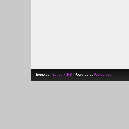
Theme von
Benedikt RB
| Powered by
Wordpress