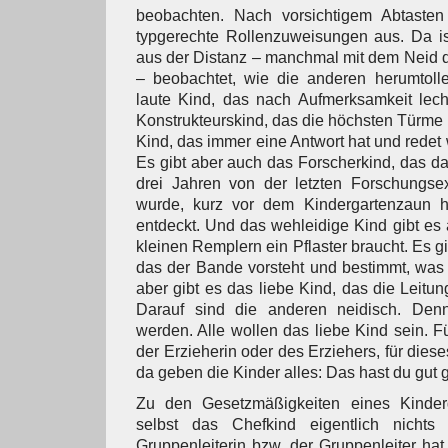
beobachten. Nach vorsichtigem Abtasten
typgerechte Rollenzuweisungen aus. Da ist
aus der Distanz – manchmal mit dem Neid 
– beobachtet, wie die anderen herumtoll
laute Kind, das nach Aufmerksamkeit lech
Konstrukteurskind, das die höchsten Türme 
Kind, das immer eine Antwort hat und redet
Es gibt aber auch das Forscherkind, das das
drei Jahren von der letzten Forschungsex
wurde, kurz vor dem Kindergartenzaun h
entdeckt. Und das wehleidige Kind gibt es 
kleinen Remplern ein Pflaster braucht. Es g
das der Bande vorsteht und bestimmt, was 
aber gibt es das liebe Kind, das die Leitu
Darauf sind die anderen neidisch. Denn
werden. Alle wollen das liebe Kind sein. F
der Erzieherin oder des Erziehers, für diese
da geben die Kinder alles: Das hast du gut 
Zu den Gesetzmäßigkeiten eines Kinderg
selbst das Chefkind eigentlich nicht
Gruppenleiterin bzw. der Gruppenleiter h