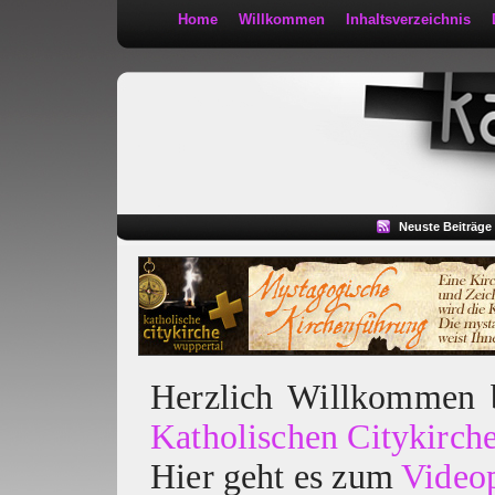
Home
Willkommen
Inhaltsverzeichnis
Kath 2:30
Neuste Beiträge
Herzlich Willkommen
Katholischen Citykirch
Hier geht es zum
Video