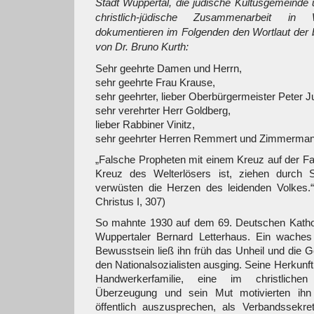
Stadt Wuppertal, die jüdische Kultusgemeinde u
christlich-jüdische Zusammenarbeit in
dokumentieren im Folgenden den Wortlaut de
von Dr. Bruno Kurth:
Sehr geehrte Damen und Herrn,
sehr geehrte Frau Krause,
sehr geehrter, lieber Oberbürgermeister Peter J
sehr verehrter Herr Goldberg,
lieber Rabbiner Vinitz,
sehr geehrter Herren Remmert und Zimmerman
„Falsche Propheten mit einem Kreuz auf der Fa
Kreuz des Welterlösers ist, ziehen durch S
verwüsten die Herzen des leidenden Volke
Christus I, 307)
So mahnte 1930 auf dem 69. Deutschen Kathol
Wuppertaler Bernard Letterhaus. Ein waches 
Bewusstsein ließ ihn früh das Unheil und die G
den Nationalsozialisten ausging. Seine Herkunft 
Handwerkerfamilie, eine im christliche
Überzeugung und sein Mut motivierten ihn
öffentlich auszusprechen, als Verbandssekr