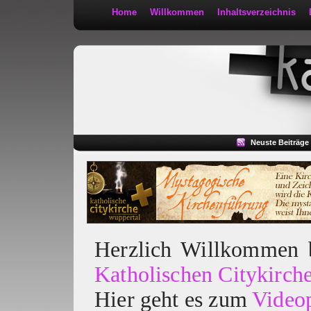
Home
Willkommen
Inhaltsverzeichnis
Kath 2:30
Neuste Beiträge
Herzlich Willkommen
Katholischen Citykirch
Hier geht es zum
Video