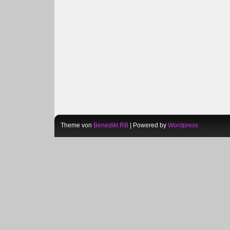
Theme von
Benedikt RB
| Powered by
Wordpress