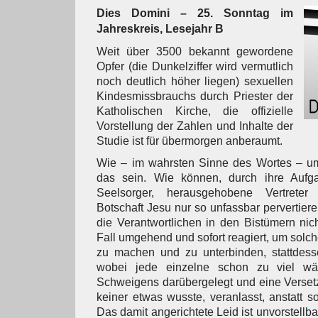
Dies Domini – 25. Sonntag im
Jahreskreis, Lesejahr B
Weit über 3500 bekannt gewordene
Opfer (die Dunkelziffer wird vermutlich
noch deutlich höher liegen) sexuellen
Kindesmissbrauchs durch Priester der
Katholischen Kirche, die offizielle
Vorstellung der Zahlen und Inhalte der
Studie ist für übermorgen anberaumt.
Wie – im wahrsten Sinne des Wortes – um
das sein. Wie können, durch ihre Aufga
Seelsorger, herausgehobene Vertreter
Botschaft Jesu nur so unfassbar perverti
die Verantwortlichen in den Bistümern nic
Fall umgehend und sofort reagiert, um solc
zu machen und zu unterbinden, stattdesse
wobei jede einzelne schon zu viel wä
Schweigens darübergelegt und eine Verset
keiner etwas wusste, veranlasst, anstatt s
Das damit angerichtete Leid ist unvorstellb