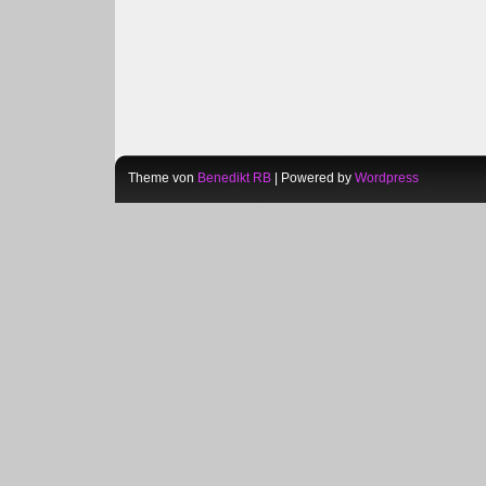
Theme von
Benedikt RB
| Powered by
Wordpress