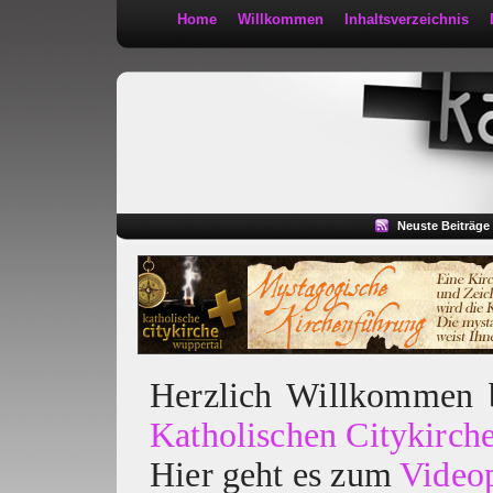
Home
Willkommen
Inhaltsverzeichnis
Kath 2:30
Neuste Beiträge
Herzlich Willkommen
Katholischen Citykirch
Hier geht es zum
Video