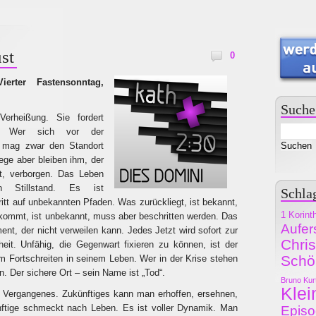
st
0
erter Fastensonntag,
Suche
Verheißung. Sie fordert
ke. Wer sich vor der
, mag zwar den Standort
ege aber bleiben ihm, der
bt, verborgen. Das Leben
n Stillstand. Es ist
Schla
ritt auf unbekannten Pfaden. Was zurückliegt, ist bekannt,
1 Korint
kommt, ist unbekannt, muss aber beschritten werden. Das
Aufer
ent, der nicht verweilen kann. Jedes Jetzt wird sofort zur
Chri
eit. Unfähig, die Gegenwart fixieren zu können, ist der
Schö
Fortschreiten in seinem Leben. Wer in der Krise stehen
en. Der sichere Ort – sein Name ist „Tod“.
Bruno Kur
Klei
Vergangenes. Zukünftiges kann man erhoffen, ersehnen,
ftige schmeckt nach Leben. Es ist voller Dynamik. Man
Epis