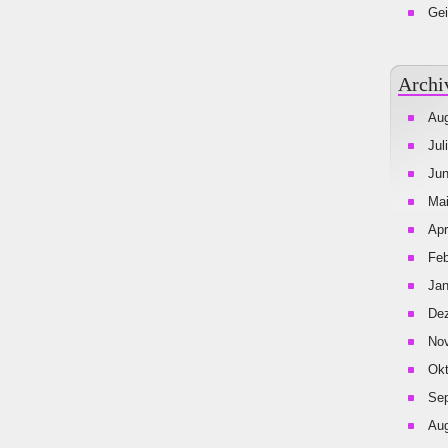
Gei
Archi
Aug
Jul
Jun
Mai
Apr
Feb
Jan
De
No
Okt
Se
Aug