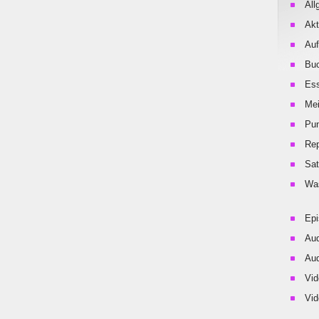
All
Akt
Auf
Buc
Es
Me
Pu
Rep
Sat
Was
Ep
Aud
Aud
Vid
Vid