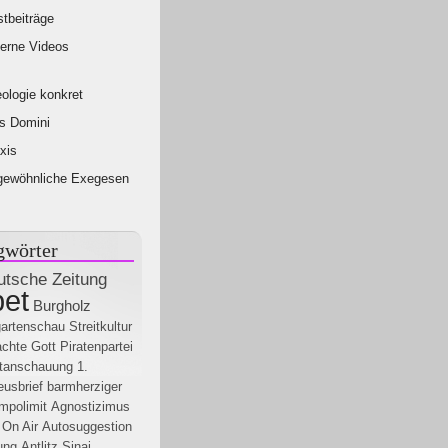
tbeiträge
erne Videos
ologie konkret
s Domini
xis
gewöhnliche Exegesen
gwörter
tsche Zeitung
et
Burgholz
artenschau
Streitkultur
chte Gott
Piratenpartei
tanschauung
1.
usbrief
barmherziger
mpolimit
Agnostizimus
 On Air
Autosuggestion
ung
Antlitz
Sinai