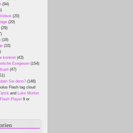
n
(94)
)
 Videos
(20)
räge
(20)
(29)
)
m
(18)
ge
(10)
)
e konkret
(43)
nliche Exegesen
(154)
dcast
(47)
51)
uben Sie denn?
(148)
lus Flash tag cloud
Tanck
and
Luke Morton
Flash Player
9 or
orien