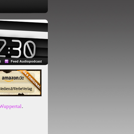
t
Feed Audiopodcast
 Wuppertal
.