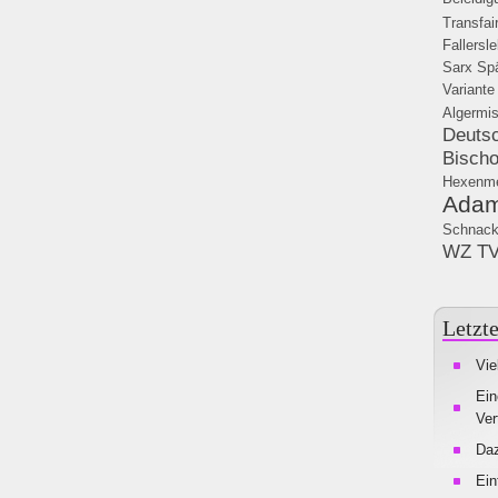
Transfai
Fallersl
Sarx
Spä
Variante
Algermi
Deuts
Bischo
Hexenme
Adam
Schnack
WZ T
Letzte
Vie
Ein
Ver
Da
Ein