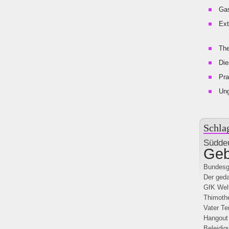
Gas
Ext
The
Die
Pra
Un
Schla
Süddeu
Geb
Bundesg
Der geda
GfK
Wel
Thimothe
Vater
Te
Hangout
Beleidig