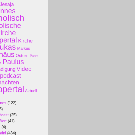
Jesaja
annes
holisch
olische
kirche
ertal
Kirche
ukas
Markus
häus
Ostern
Papst
Paulus
s
Video
ndigung
podcast
nachten
pertal
Aktuell
ines
(122)
5)
dcast
(25)
Wort
(41)
p
(4)
mini
(434)