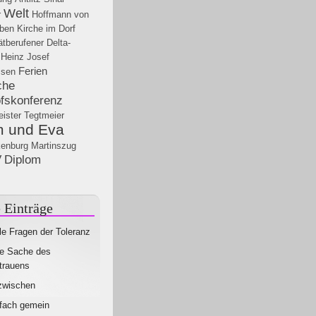
Welt
r
Hoffmann von
eben
Kirche im Dorf
tberufener
Delta-
Heinz Josef
Ferien
ssen
che
fskonferenz
ister
Tegtmeier
 und Eva
enburg
Martinszug
V
Diplom
 Einträge
le Fragen der Toleranz
e Sache des
trauens
zwischen
fach gemein