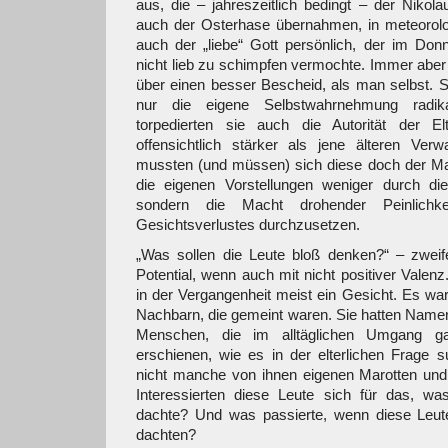
aus, die – jahreszeitlich bedingt – der Nikola
auch der Osterhase übernahmen, in meteorolo
auch der „liebe“ Gott persönlich, der im Don
nicht lieb zu schimpfen vermochte. Immer abe
über einen besser Bescheid, als man selbst. Si
nur die eigene Selbstwahrnehmung radikal
torpedierten sie auch die Autorität der E
offensichtlich stärker als jene älteren Ver
mussten (und müssen) sich diese doch der Ma
die eigenen Vorstellungen weniger durch di
sondern die Macht drohender Peinlich
Gesichtsverlustes durchzusetzen.
„Was sollen die Leute bloß denken?“ – zweif
Potential, wenn auch mit nicht positiver Valenz
in der Vergangenheit meist ein Gesicht. Es war
Nachbarn, die gemeint waren. Sie hatten Name
Menschen, die im alltäglichen Umgang ga
erschienen, wie es in der elterlichen Frage s
nicht manche von ihnen eigenen Marotten und v
Interessierten diese Leute sich für das, w
dachte? Und was passierte, wenn diese Leute
dachten?