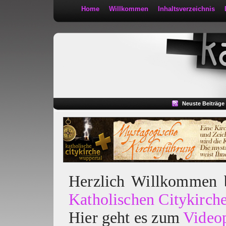
Home
Willkommen
Inhaltsverzeichnis
Kath 2:30
Neuste Beiträge
Herzlich Willkommen
Katholischen Citykirch
Hier geht es zum
Video