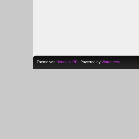
Theme von
Benedikt RB
| Powered by
Wordpress