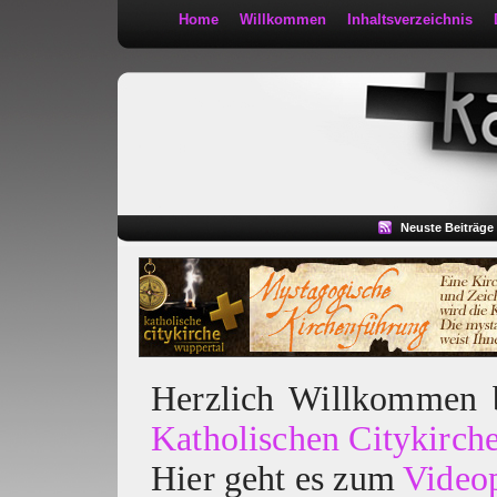
Home
Willkommen
Inhaltsverzeichnis
Kath 2:30
Neuste Beiträge
Herzlich Willkommen
Katholischen Citykirch
Hier geht es zum
Video