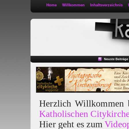
Home
Willkommen
Inhaltsverzeichnis
Kath 2:30
Neuste Beiträge
Herzlich Willkommen
Katholischen Citykirch
Hier geht es zum
Video