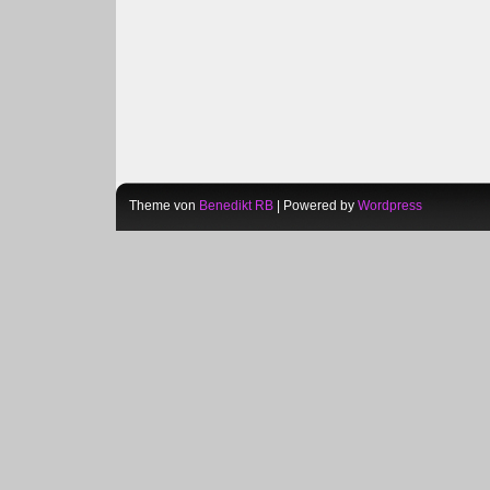
Theme von
Benedikt RB
| Powered by
Wordpress