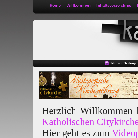
Home
Willkommen
Inhaltsverzeichnis
Kath 2:30
Neuste Beiträge
Herzlich Willkommen
Katholischen Citykirch
Hier geht es zum
Video