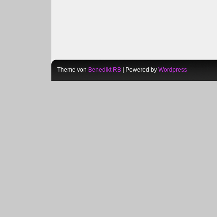
Theme von
Benedikt RB
| Powered by
Wordpress