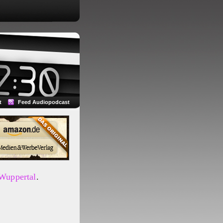
t
Feed Audiopodcast
 Wuppertal
.