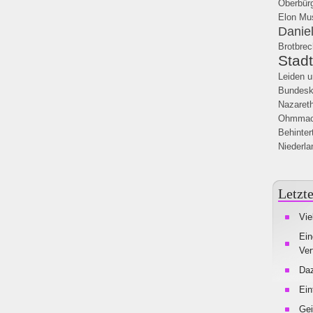
Oberbür
Elon Mu
Daniel
Brotbre
Stad
Leiden u
Bundesk
Nazaret
Ohmmac
Behinter
Niederla
Letzte
Vie
Ein
Ver
Da
Ein
Gei