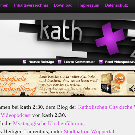
mmen
Inhaltsverzeichnis
Download
Impressum
Datenschutz
Neuste Beiträge
Letzte Kommentare
Feed Videopodcas
mmen bei
kath 2:30
, dem Blog der
Katholischen Citykirche
m
Videopodcast
von
kath 2:30.
ch die
Mystagogische Kirchenführung.
s Heiligen Laurentius, unter
Stadtpatron Wuppertal.