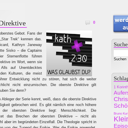
Direktive
0
oberstes Gebot. Fans der
 „Star Trek“ kennen das.
Suche
icard, Kathryn Janeway
tte Sisko – die Captains
 Sternenflotte führen
rektive im Wort, wenn sie
Alls auf Unentdecktes
den Kulturen, die meist
Schla
 ihrer Entwicklung nicht zu stören, hat sich die weiter
chlicht nicht einzumischen. Die oberste Direktive gilt
1 Korint
uben Sie denn?
Aufer
Chri
 Ableger der Serie kennt, weiß, dass die oberste Direktive
Schö
igkeit gebrochen wird. Es gibt nämlich eine noch höhere
 der obersten Direktive liegt: Menschlichkeit. Die
Bruno Kur
etet das Brechen der obersten Direktive – nicht als
Klei
l aber im begründeten Einzelfall. Die Theologie spricht in
Epis
 von der Tugend der Epikie. Wer die Epikie anwendet,