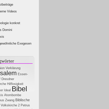
tbeiträge
erne Videos
ologie konkret
s Domini
xis
gewöhnliche Exegesen
gwörter
ion
Verklärung
usalem
Essen-
f
Dresdner
rche
Hilflosigkeit
Bibel
er
Ideal
xis
Atombombe
Biblische
mus
Zwang
Volkskirche
2 Petrus