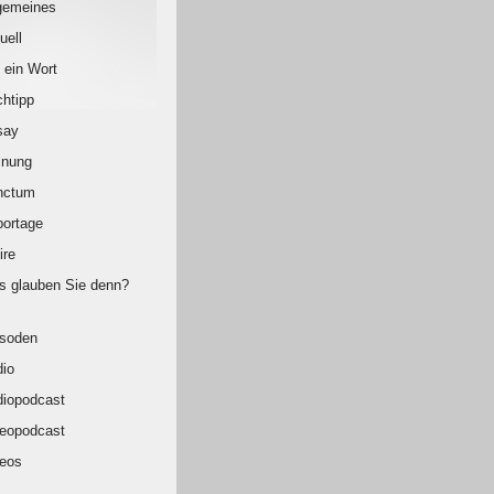
gemeines
uell
 ein Wort
htipp
say
inung
nctum
ortage
ire
 glauben Sie denn?
isoden
io
iopodcast
eopodcast
eos