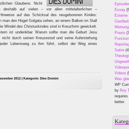
stlichen Glaubens. Nicht
Episode
 deshalb auf vielen – vor allen mittelalterlichen –
Essay
(5
 Hinweise auf das Schicksal des neugeborenen Kindes:
Externe
n man den Hügel Golgata sehen, an einem Balken im Stall
Gastbeit
die Windel des Christuskindes sind in Kreuzform gewickelt.
Meinung
tern ist undenkbar. Warum sollte man die Geburt Jesu
Praxis
(7
s nicht durch seinen Kreuzestod und seine Auferstehung
Punctu
 jeder Lebensweg zu ihm führt, selbst der Weg eines
Reporta
Satire
(4
Theologi
Ungewöh
Videopo
Videos
(
ezember 2012 | Kategorie:
Dies Domini
Was gla
WP Cumu
by
Roy 
requires
better.
Kateg