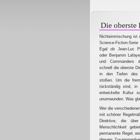
Die oberste 
Nichteinmischung ist 
Science-Fiction-Serie
Egal ob Jean-Luc P
oder Benjamin Lafaye
und Commanders der
schnell die oberste Di
in den Tiefen des 
stoßen. Um die frem
rückständig sind, in
entwickelte Kultur s
unumwunden. Was gla
Wer die verschiedenen
mit schöner Regelmäß
Direktive, die über
Menschlichkeit gebi
permanente Regel, woh
diesem Zusammenhang