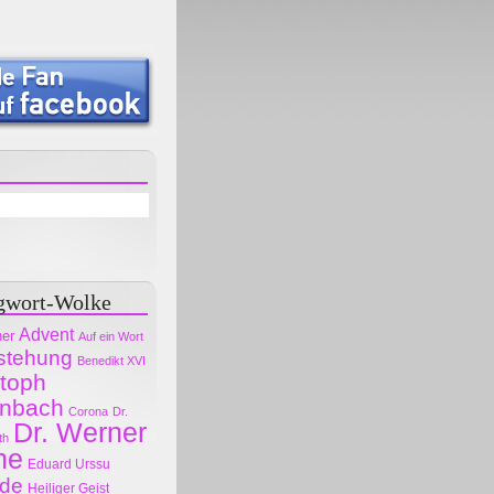
gwort-Wolke
Advent
her
Auf ein Wort
stehung
Benedikt XVI
stoph
nbach
Corona
Dr.
Dr. Werner
th
ne
Eduard Urssu
ode
Heiliger Geist