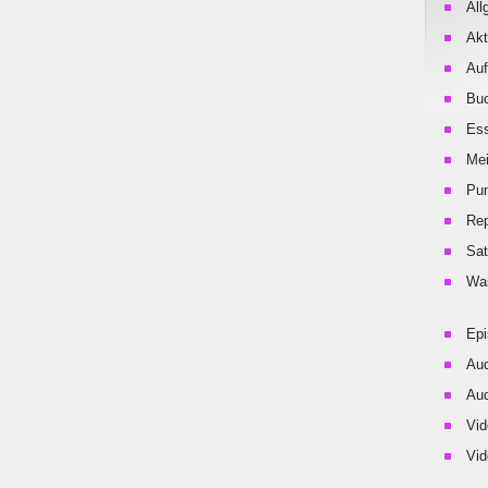
All
Akt
Auf
Buc
Es
Me
Pu
Rep
Sat
Was
Ep
Aud
Aud
Vid
Vid