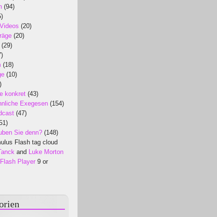
n
(94)
)
 Videos
(20)
räge
(20)
(29)
)
m
(18)
ge
(10)
)
e konkret
(43)
nliche Exegesen
(154)
dcast
(47)
51)
uben Sie denn?
(148)
lus Flash tag cloud
Tanck
and
Luke Morton
Flash Player
9 or
orien