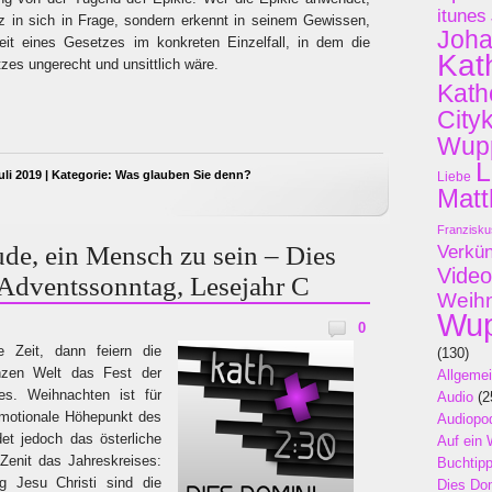
itunes
tz in sich in Frage, sondern erkennt in seinem Gewissen,
Joh
it eines Gesetzes im konkreten Einzelfall, in dem die
Kat
es ungerecht und unsittlich wäre.
Kath
City
Wupp
L
li 2019 | Kategorie:
Was glauben Sie denn?
Liebe
Matt
Franzisku
ude, ein Mensch zu sein – Dies
Verkü
Video
 Adventssonntag, Lesejahr C
Weih
Wup
0
 Zeit, dann feiern die
(130)
nzen Welt das Fest der
Allgeme
s. Weihnachten ist für
Audio
(2
motionale Höhepunkt des
Audiopo
det jedoch das österliche
Auf ein 
Zenit das Jahreskreises:
Buchtip
g Jesu Christi sind die
Dies Do