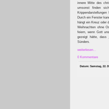
innere Mitte des chri
umsonst finden sich
Krippendarstellungen
Durch ein Fenster kan
hängt ein Kreuz oder 
Weihnachten ohne Os
feiern, wenn Gott un
gezeigt hätte, dass
Sünders.
weiterlesen...
0 Kommentare
Datum: Samstag, 22. D