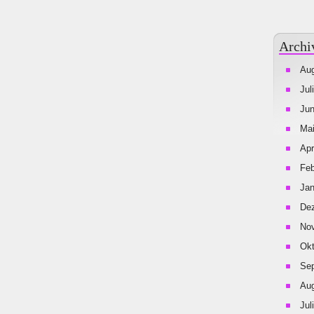
Archi
Aug
Jul
Jun
Mai
Apr
Feb
Jan
De
No
Okt
Se
Aug
Jul