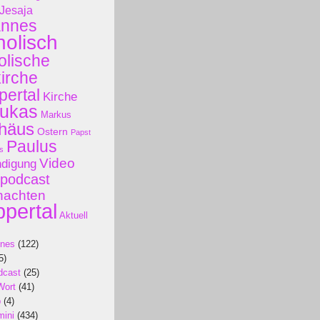
Jesaja
annes
holisch
olische
kirche
ertal
Kirche
ukas
Markus
häus
Ostern
Papst
Paulus
s
Video
ndigung
podcast
nachten
pertal
Aktuell
ines
(122)
5)
dcast
(25)
Wort
(41)
p
(4)
mini
(434)