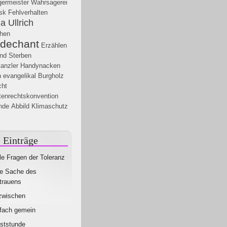
germeister
Wahrsagerei
sk
Fehlverhalten
a Ullrich
chen
tdechant
Erzählen
nd Sterben
anzler
Handynacken
h
evangelikal
Burgholz
ht
tenrechtskonvention
nde
Abbild
Klimaschutz
 Einträge
le Fragen der Toleranz
e Sache des
trauens
zwischen
fach gemein
ststunde