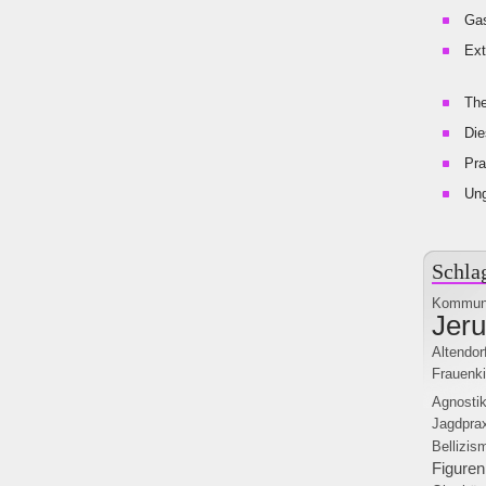
Gas
Ext
The
Die
Pra
Un
Schla
Kommun
Jer
Altendor
Frauenki
Agnostik
Jagdpra
Bellizis
Figuren