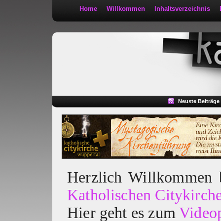
Home
Willkommen
Inhaltsverzeichnis
Kath 2:30
Neuste Beiträge
Herzlich Willkommen
Katholischen Citykirch
Hier geht es zum
Video