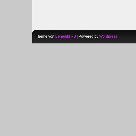
Theme von
Benedikt RB
| Powered by
Wordpress