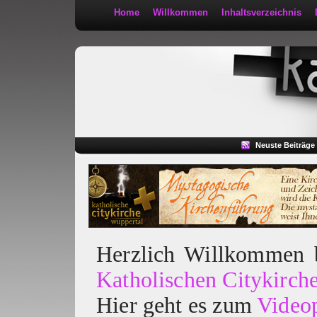
Home
Willkommen
Inhaltsverzeichnis
Kath 2:30
Neuste Beiträge
Herzlich Willkommen
Katholischen Citykirch
Hier geht es zum
Video