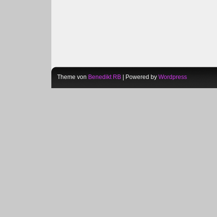
Theme von
Benedikt RB
| Powered by
Wordpress