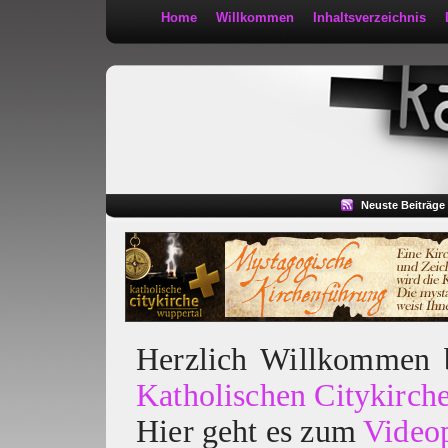
Home
Willkommen
Inhaltsverzeichnis
Kath 2:30
Neuste Beiträge
Herzlich Willkommen
Katholischen Citykirch
Hier geht es zum
Video