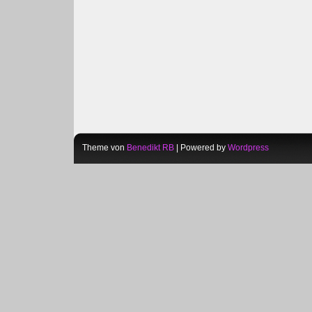
Theme von
Benedikt RB
| Powered by
Wordpress